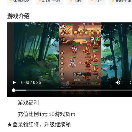
#
咪噜游戏
#
0.1折手游
#
卡牌
#
三国
#
专服手游
游戏介绍
游戏福利
充值比例1元:10游戏货币
★登录领红将，升级继续领