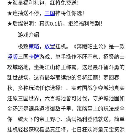
★海量福利礼包，红将免费送！
★连抽送不停，
三国
神将任你选！
★后缀说明：真实0.1折，拒绝福利阉割！
游戏介绍
极致
策略
，
放置
挂机。《奔跑吧主公》是一款
竖版
三国
卡牌
游戏，单手操作不肝不氪，招贤纳士
攻城略地，坐拥江山称王称霸。这是最斗智斗勇的
乱世战场，这有最华丽缤纷的名将红颜！梦回春
秋，多种玩法任你选择！、实时国战争夺城池真实
还原三国世界，六百城池皆可讨伐，守护城池固如
金汤还是调兵遣将御敌千里，策略至上的玩法成全
你一统天下的帝王野心、满满福利登陆就送，简单
挂机轻松获取极品真红将，七日狂欢海量元宝资源