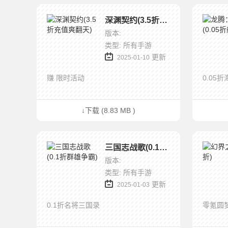
深渊契约(3.5折充值爽翻天)
版本:
类型: 所有手游
更新
2025-01-10
赚 限时活动
0.05
↓下载 (8.83 MB )
三国志战歌(0.1折群雄争霸)
版本:
类型: 所有手游
更新
2025-01-03
0.1折名将三国录
零氪圆