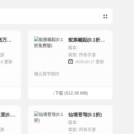
耀世格斗(送万元代金券龙珠0.1)
蚁族崛起(0.1折免费版)
版本:
手游
类型: 所有手游
更新
更新
18
2025-02-17
赚元宵节限时
↓下载 (512.38 MB)
西游七十二变(0.1折天天送百抽)
仙境苍穹(0.1折)
版本:
手游
类型: 所有手游