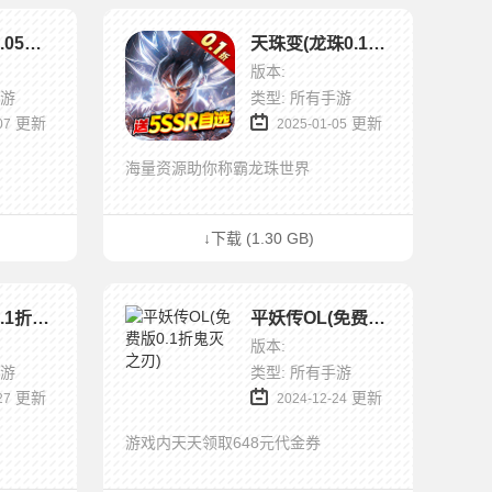
蚁族崛起(0.05折百抽典藏吕布)
天珠变(龙珠0.1折送5SSR自选)
版本:
手游
类型: 所有手游
更新
更新
07
2025-01-05
海量资源助你称霸龙珠世界
↓下载 (1.30 GB)
西西三国(0.1折送10星魔赵云)
平妖传OL(免费版0.1折鬼灭之刃)
版本:
手游
类型: 所有手游
更新
更新
27
2024-12-24
游戏内天天领取648元代金券