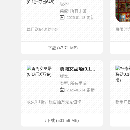
版本:
类型: 所有手游
更新
2025-01-18
每日送648代金券
赚限时
↓下载 (47.71 MB)
勇闯女巫塔(0.1折送万充)
版本:
类型: 所有手游
更新
2025-01-14
永久0.1折，送百抽万元充值卡
新用户首
↓下载 (531.56 MB)