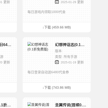
更新
更新
31
2025-01-29
每日游戏内领取1000代金
↓下载 (459.66 MB)
青丘(0.1每日6480)
幻想神话志(0.1折免费版)
版本:
手游
类型: 所有手游
更新
更新
20
2025-01-19
每日登录自动送6480代金券
↓下载 (743.86 MB)
西游冒险(0.1折国潮西游删测)
圣翼传说(首续0.1折)