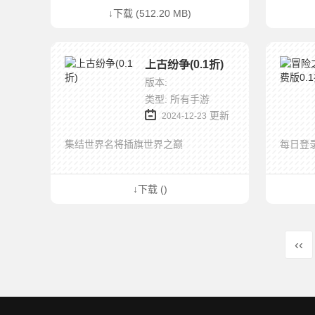
↓下载 (512.20 MB)
上古纷争(0.1折)
版本:
类型: 所有手游
更新
2024-12-23
集结世界名将插旗世界之巅
每日登录
↓下载 ()
‹‹