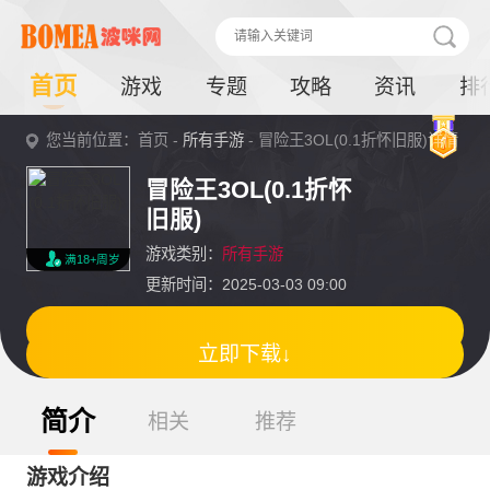
首页
游戏
专题
攻略
资讯
排
您当前位置：首页 -
所有手游
- 冒险王3OL(0.1折怀旧服)详情
冒险王3OL(0.1折怀
旧服)
游戏类别：
所有手游
满18+周岁
更新时间：2025-03-03 09:00
立即下载↓
简介
相关
推荐
游戏介绍