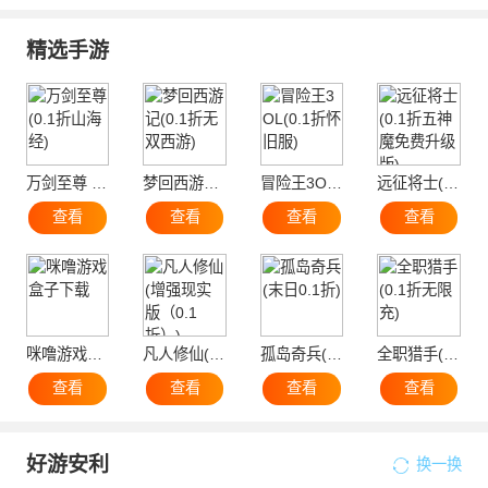
精选手游
万剑至尊 (0.1折山海经)
梦回西游记(0.1折无双西游)
冒险王3OL(0.1折怀旧服)
远征将士(0.1折五神魔免费升级版)
查看
查看
查看
查看
咪噜游戏盒子下载
凡人修仙(增强现实版（0.1折）)
孤岛奇兵(末日0.1折)
全职猎手(0.1折无限充)
查看
查看
查看
查看
好游安利
换一换