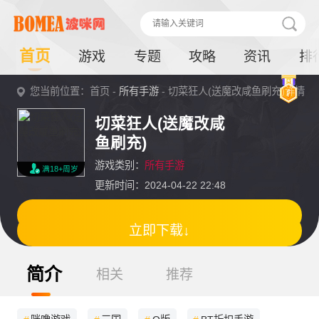
首页
游戏
专题
攻略
资讯
排
您当前位置：首页 -
所有手游
- 切菜狂人(送魔改咸鱼刷充)详情
切菜狂人(送魔改咸
鱼刷充)
游戏类别：
所有手游
满18+周岁
更新时间：2024-04-22 22:48
立即下载↓
简介
相关
推荐