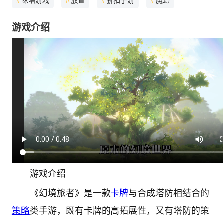
#
咪噜游戏
#
放置
#
折扣手游
#
魔幻
游戏介绍
游戏介绍
《幻境旅者》是一款
卡牌
与合成塔防相结合的
策略
类手游，既有卡牌的高拓展性，又有塔防的策