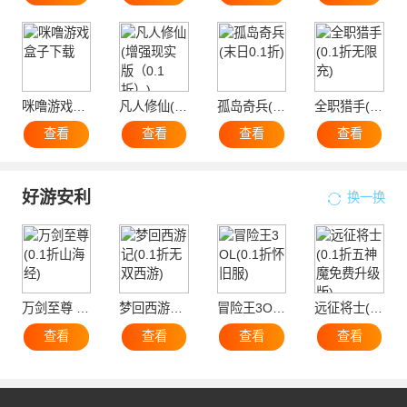
咪噜游戏盒子下载
凡人修仙(增强现实版（0.1折）)
孤岛奇兵(末日0.1折)
全职猎手(0.1折无限充)
查看
查看
查看
查看
好游安利
换一换
万剑至尊 (0.1折山海经)
梦回西游记(0.1折无双西游)
冒险王3OL(0.1折怀旧服)
远征将士(0.1折五神魔免费升级版)
查看
查看
查看
查看