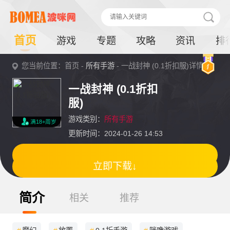
首页
游戏
专题
攻略
资讯
排
您当前位置：首页 -
所有手游
- 一战封神 (0.1折扣服)详情
一战封神 (0.1折扣
服)
游戏类别：
所有手游
满18+周岁
更新时间：2024-01-26 14:53
立即下载↓
简介
相关
推荐