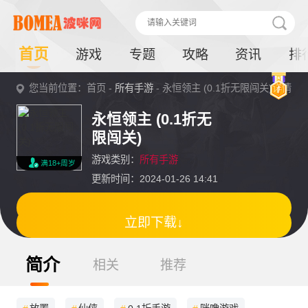
首页
游戏
专题
攻略
资讯
排
您当前位置：首页 -
所有手游
- 永恒领主 (0.1折无限闯关)详情
永恒领主 (0.1折无
限闯关)
游戏类别：
所有手游
满18+周岁
更新时间：2024-01-26 14:41
立即下载↓
简介
相关
推荐