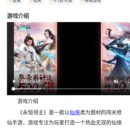
#
放置
#
仙侠
#
0.1折手游
#
咪噜游戏
游戏介绍
游戏介绍
《永恒领主》是一款以
仙侠
类为题材的闯关修
仙手游，游戏专注为玩家打造一个热血无双的仙侠