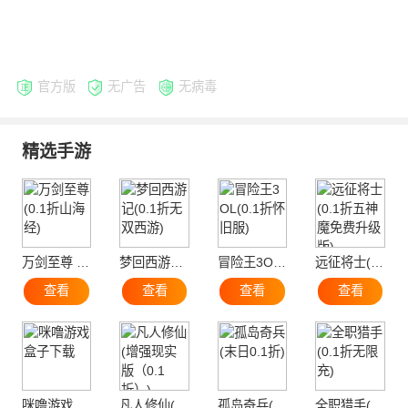
官方版
无广告
无病毒
精选手游
万剑至尊 (0.1折山海经)
梦回西游记(0.1折无双西游)
冒险王3OL(0.1折怀旧服)
远征将士(0.1折五神魔免费升级版)
查看
查看
查看
查看
咪噜游戏盒子下载
凡人修仙(增强现实版（0.1折）)
孤岛奇兵(末日0.1折)
全职猎手(0.1折无限充)