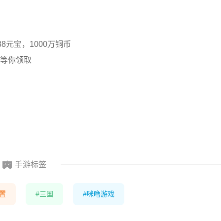
88元宝，1000万铜币
等你领取
手游标签
置
三国
咪噜游戏