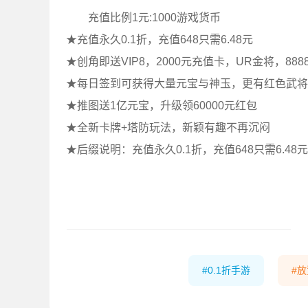
充值比例1元:1000游戏货币
★充值永久0.1折，充值648只需6.48元
★创角即送VIP8，2000元充值卡，UR金将，888
★每日签到可获得大量元宝与神玉，更有红色武将
★推图送1亿元宝，升级领60000元红包
★全新卡牌+塔防玩法，新颖有趣不再沉闷
★后缀说明：充值永久0.1折，充值648只需6.48元
0.1折手游
放