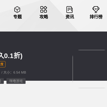
专题
攻略
资讯
排行榜
0.1折)
元宝
 / 大小：6.54 MB
国
咪噜游戏