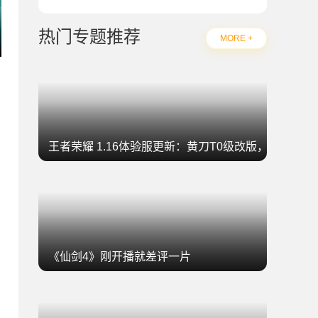
热门专题推荐
MORE +
王者荣耀 1.16体验服更新：黄刀T0级改版，坦克集
《仙剑4》刚开播就差评一片