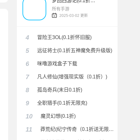
梦回西游记(0.1折无双西游)
所有手游
2025-03-02 更新
4
冒险王3OL(0.1折怀旧服)
5
远征将士(0.1折五神魔免费升级版)
6
咪噜游戏盒子下载
7
凡人修仙(增强现实版（0.1折）)
限充)
8
孤岛奇兵(末日0.1折)
9
全职猎手(0.1折无限充)
10
魔灵幻想(0.1折)
11
莽荒纪(纪宁传奇（0.1折送无限连抽）)