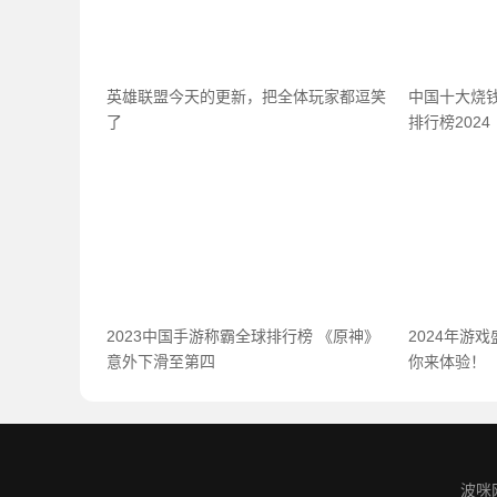
英雄联盟今天的更新，把全体玩家都逗笑
中国十大烧
了
排行榜2024
2023中国手游称霸全球排行榜 《原神》
2024年游
意外下滑至第四
你来体验！
波咪