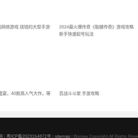
钱网络游戏 烧钱的大型手游
2024最火爆传奇《骷髅传奇》游戏攻略
新手快速起号玩法
戏盛宴，40款高人气大作，等
百战斗斗堂 手游攻略
网
|
粤ICP备2023154872号
|
sitemap
| Bomea Copyright All Rights Rese