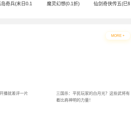
送无限连抽）)
岛奇兵(末日0.1折)
魔灵幻想(0.1折)
仙剑奇侠传五(巳蛇
MORE +
刚开播就差评一片
三国杀：平民玩家的白月光？这些武将有
着比肩神明的力量！