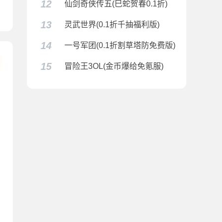
12
仙剑奇侠传五(巳蛇贺春0.1折)
贺春0.1折)
13
灵武世界(0.1折千抽福利版)
14
一号军团(0.1折割草塔防免费版)
15
冒险王3OL(金币爆给免氪服)