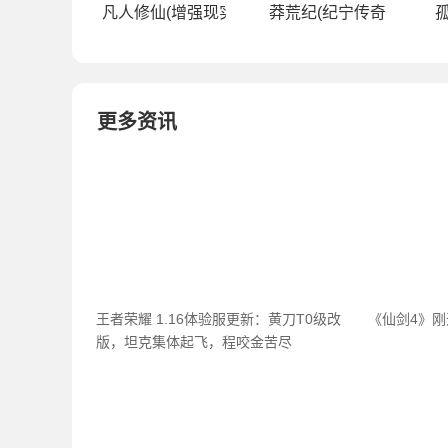
凡人修仙(增强现实版（0.1折）)
莽荒纪(纪宁传奇（0.1折
孤
更多资讯
王者荣耀 1.16体验服更新：黄刀T0级改
《仙剑4》
版，坦克集体起飞，程咬金苦尽