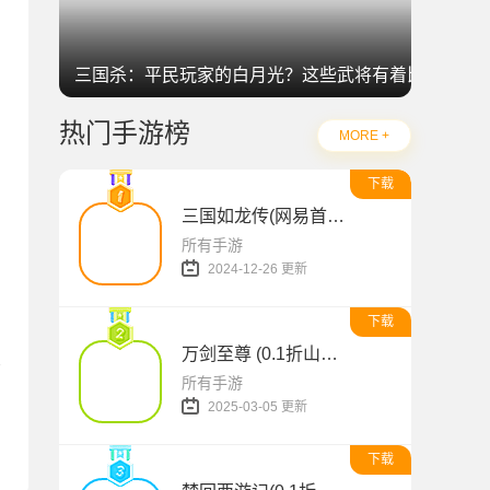
三国杀：平民玩家的白月光？这些武将有着比肩神明
热门手游榜
MORE +
下载
三国如龙传(网易首款0.1折免费版)
所有手游
2024-12-26 更新
下载
万剑至尊 (0.1折山海经)
所有手游
2025-03-05 更新
下载