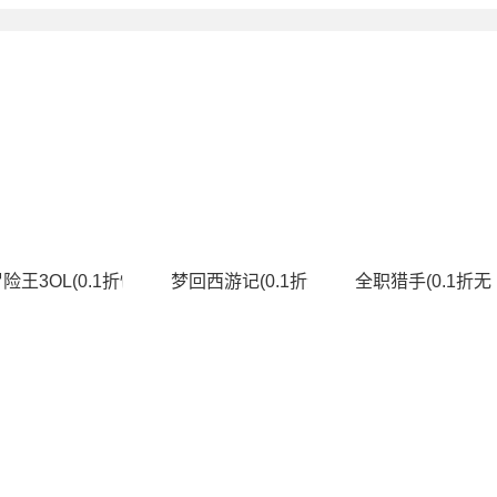
费升级版)
险王3OL(0.1折怀旧服)
梦回西游记(0.1折无双西游)
全职猎手(0.1折无