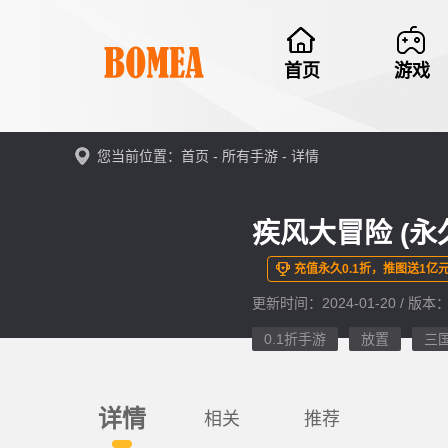
首页
游戏
您当前位置：首页 -
所有手游
- 详情
疾风大冒险 (永久
充值永久0.1折，推图送1亿
更新时间：2024-01-20 / 版本：
0.1折手游
放置
三
详情
相关
推荐