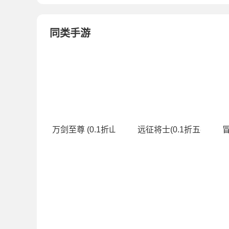
同类手游
万剑至尊 (0.1折山海经)
远征将士(0.1折五神魔免
冒