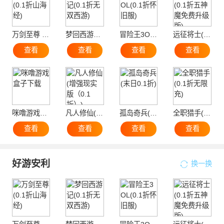
万剑至尊 (0.1折山海经)
梦回西游记(0.1折无双西游)
冒险王3OL(0.1折怀旧服)
远征将士(0.1折五神魔免费升级版)
查看
查看
查看
查看
咪噜游戏盒子下载
凡人修仙(增强现实版（0.1折）)
孤岛奇兵(末日0.1折)
全职猎手(0.1折无限充)
查看
查看
查看
查看
好游安利
换一换