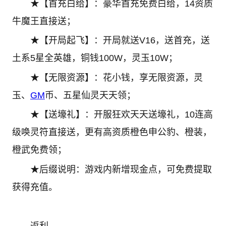
★【首充白给】：豪华首充免费白给，14资质
牛魔王直接送；
★【开局起飞】：开局就送V16，送首充，送
土系5星全英雄，铜钱100W，灵玉10W；
★【无限资源】：花小钱，享无限资源，灵
玉、
GM
币、五星仙灵天天领；
★【送壕礼】：开服狂欢天天送壕礼，10连高
级唤灵符直接送，更有高资质橙色申公豹、橙装，
橙武免费领；
★后缀说明：游戏内新增现金点，可免费提取
获得充值。