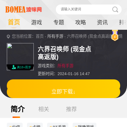
首页
游戏
专题
攻略
资讯
排
您当前位置：首页 -
所有手游
- 六界召唤师 (现金点高返版)详情
六界召唤师 (现金点
高返版)
游戏类别：
所有手游
满18+周岁
更新时间：2024-01-16 14:47
立即下载↓
简介
相关
推荐