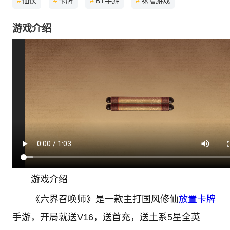
#
仙侠
#
卡牌
#
BT手游
#
咪噜游戏
游戏介绍
游戏介绍
《六界召唤师》是一款主打国风修仙
放置
卡牌
手游，开局就送V16，送首充，送土系5星全英