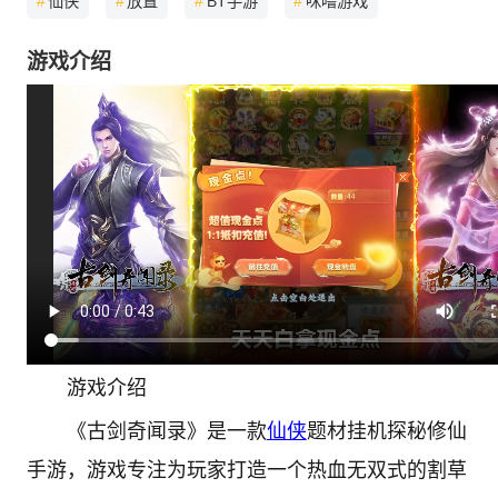
#
仙侠
#
放置
#
BT手游
#
咪噜游戏
游戏介绍
游戏介绍
《古剑奇闻录》是一款
仙侠
题材挂机探秘修仙
手游，游戏专注为玩家打造一个热血无双式的割草