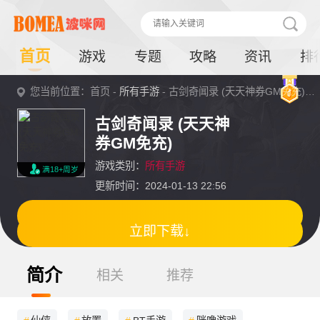
首页
游戏
专题
攻略
资讯
排
您当前位置：首页 -
所有手游
- 古剑奇闻录 (天天神券GM免充)详情
古剑奇闻录 (天天神
券GM免充)
游戏类别：
所有手游
满18+周岁
更新时间：2024-01-13 22:56
立即下载↓
简介
相关
推荐