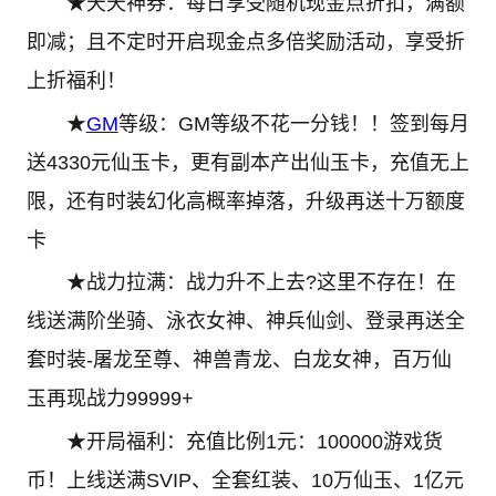
★天天神券：每日享受随机现金点折扣，满额
即减；且不定时开启现金点多倍奖励活动，享受折
上折福利！
★
GM
等级：GM等级不花一分钱！！签到每月
送4330元仙玉卡，更有副本产出仙玉卡，充值无上
限，还有时装幻化高概率掉落，升级再送十万额度
卡
★战力拉满：战力升不上去?这里不存在！在
线送满阶坐骑、泳衣女神、神兵仙剑、登录再送全
套时装-屠龙至尊、神兽青龙、白龙女神，百万仙
玉再现战力99999+
★开局福利：充值比例1元：100000游戏货
币！上线送满SVIP、全套红装、10万仙玉、1亿元