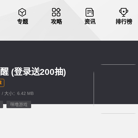
专题
攻略
资讯
排行榜
 (登录送200抽)
戏
 / 大小：6.42 MB
咪噜游戏