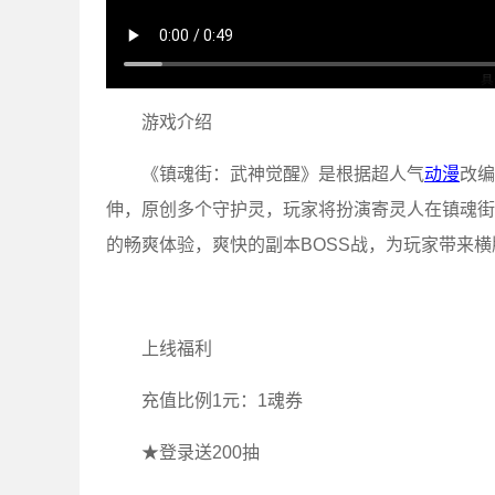
游戏介绍
《镇魂街：武神觉醒》是根据超人气
动漫
改编
伸，原创多个守护灵，玩家将扮演寄灵人在镇魂街
的畅爽体验，爽快的副本BOSS战，为玩家带来横
上线福利
充值比例1元：1魂券
★登录送200抽