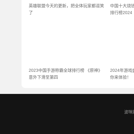
英雄联盟今天的更新，把全体玩家都逗笑
中国十大烧
了
排行榜2024
2023中国手游称霸全球排行榜 《原神》
2024年游
意外下滑至第四
你来体验！
波咪