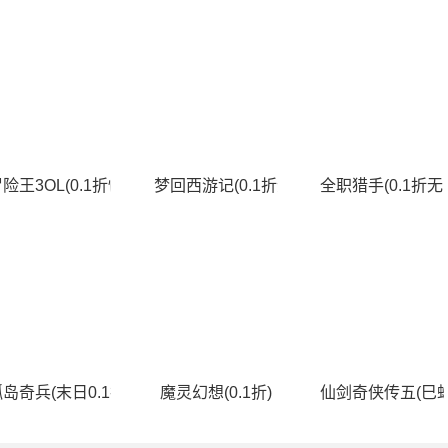
费升级版)
险王3OL(0.1折怀旧服)
梦回西游记(0.1折无双西游)
全职猎手(0.1折无
送无限连抽）)
岛奇兵(末日0.1折)
魔灵幻想(0.1折)
仙剑奇侠传五(巳蛇