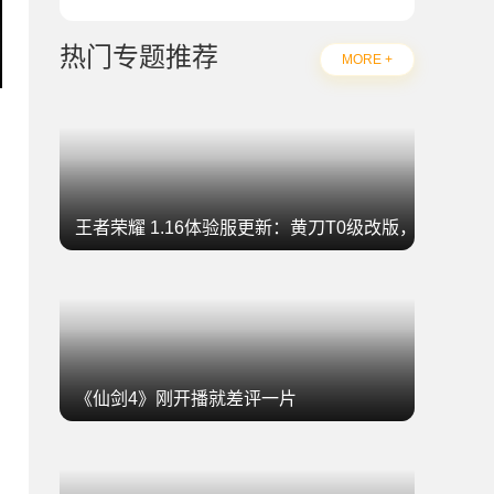
热门专题推荐
MORE +
王者荣耀 1.16体验服更新：黄刀T0级改版，坦克集
《仙剑4》刚开播就差评一片