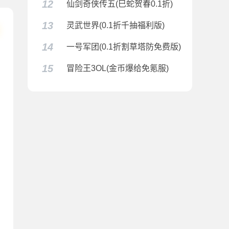
12
仙剑奇侠传五(巳蛇贺春0.1折)
13
灵武世界(0.1折千抽福利版)
14
一号军团(0.1折割草塔防免费版)
15
冒险王3OL(金币爆给免氪服)