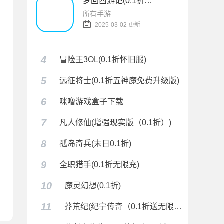
梦回西游记(0.1折无双西游)
所有手游
2025-03-02 更新
4
冒险王3OL(0.1折怀旧服)
5
远征将士(0.1折五神魔免费升级版)
限充)
6
咪噜游戏盒子下载
7
凡人修仙(增强现实版（0.1折）)
8
孤岛奇兵(末日0.1折)
9
全职猎手(0.1折无限充)
10
魔灵幻想(0.1折)
贺春0.1折)
11
莽荒纪(纪宁传奇（0.1折送无限连抽）)