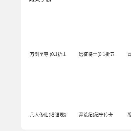
万剑至尊 (0.1折山海经)
远征将士(0.1折五神魔免
冒
凡人修仙(增强现实版（0.1折）)
莽荒纪(纪宁传奇（0.1折
孤