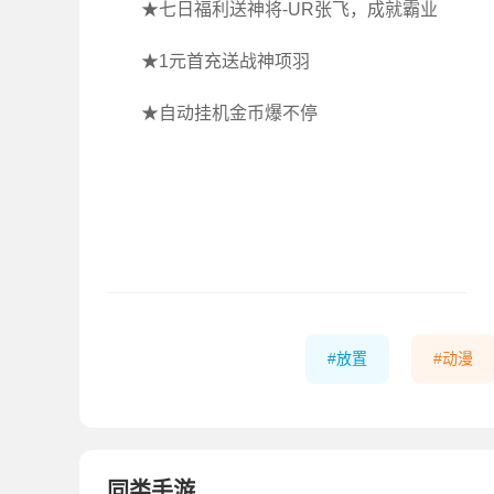
★七日福利送神将-UR张飞，成就霸业
★1元首充送战神项羽
★自动挂机金币爆不停
放置
动漫
同类手游