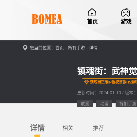
首页
游戏
您当前位置：首页 -
所有手游
- 详情
镇魂街：武神觉醒
镇魂街正版IP授权首款H5游
更新时间：2024-01-10 / 版本：
放置
动漫
折扣手游
详情
相关
推荐