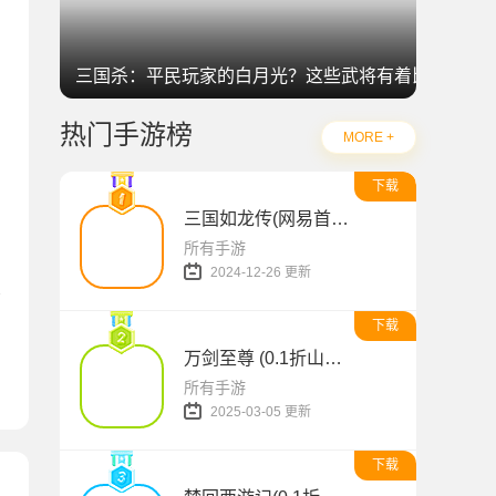
三国杀：平民玩家的白月光？这些武将有着比肩神明
热门手游榜
MORE +
下载
三国如龙传(网易首款0.1折免费版)
所有手游
2024-12-26 更新
下载
万剑至尊 (0.1折山海经)
所有手游
2025-03-05 更新
下载