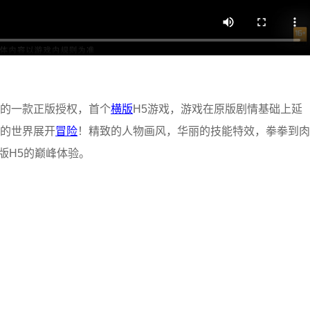
的一款正版授权，首个
横版
H5游戏，游戏在原版剧情基础上延
的世界展开
冒险
！精致的人物画风，华丽的技能特效，拳拳到肉
版H5的巅峰体验。