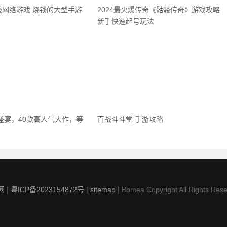
钱网络游戏 烧钱的大型手游
2024最火爆传奇《骷髅传奇》游戏攻略
新手快速起号玩法
戏盛宴，40款高人气大作，等
百战斗斗堂 手游攻略
网
|
粤ICP备2023154872号
|
sitemap
| Bomea Copyright All Rights Rese