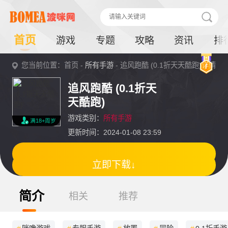
首页
游戏
专题
攻略
资讯
排
您当前位置：首页 -
所有手游
- 追风跑酷 (0.1折天天酷跑)详情
追风跑酷 (0.1折天
天酷跑)
游戏类别：
所有手游
满18+周岁
更新时间：2024-01-08 23:59
立即下载↓
简介
相关
推荐