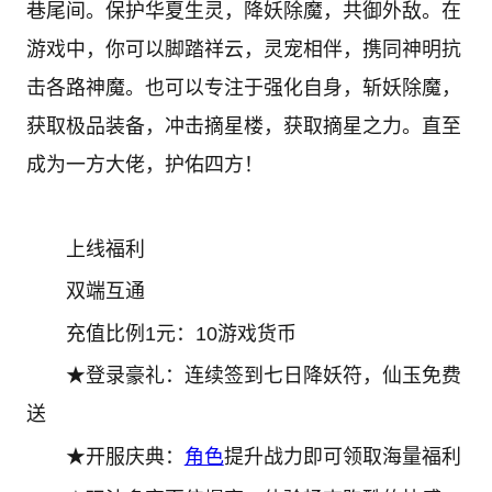
巷尾间。保护华夏生灵，降妖除魔，共御外敌。在
游戏中，你可以脚踏祥云，灵宠相伴，携同神明抗
击各路神魔。也可以专注于强化自身，斩妖除魔，
获取极品装备，冲击摘星楼，获取摘星之力。直至
成为一方大佬，护佑四方！
上线福利
双端互通
充值比例1元：10游戏货币
★登录豪礼：连续签到七日降妖符，仙玉免费
送
★开服庆典：
角色
提升战力即可领取海量福利