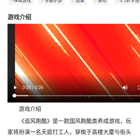
#
咪噜游戏
#
专服手游
#
放置
#
冒险
#
0.1折手游
游戏介绍
游戏介绍
《追风跑酷》是一款国风跑酷类养成游戏，玩
家将扮演一名天庭打工人，穿梭于高楼大厦与街头