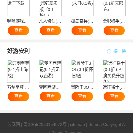
咪噜游戏盒子下载
凡人修仙(增强现实版（0.1折）)
孤岛奇兵(末日0.1折)
全职猎手(0.1折无限充)
查看
查看
查看
查看
好游安利
换一换
万剑至尊 (0.1折山海经)
梦回西游记(0.1折无双西游)
冒险王3OL(0.1折怀旧服)
远征将士(0.1折五神魔免费升级版)
查看
查看
查看
查看
波咪网
|
粤ICP备2023154872号
|
sitemap
| Bomea Copyright Al
l Rights Reserved.