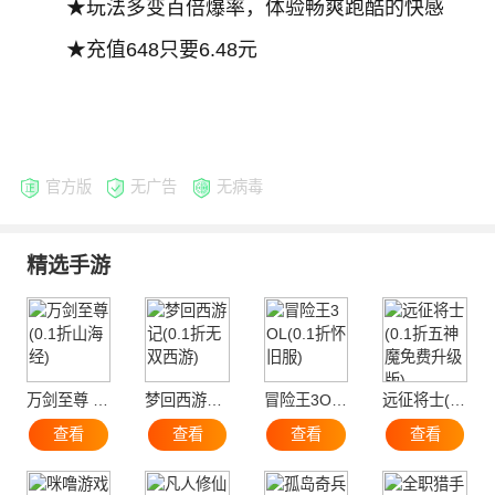
★玩法多变百倍爆率，体验畅爽跑酷的快感
★充值648只要6.48元
官方版
无广告
无病毒
精选手游
万剑至尊 (0.1折山海经)
梦回西游记(0.1折无双西游)
冒险王3OL(0.1折怀旧服)
远征将士(0.1折五神魔免费升级版)
查看
查看
查看
查看