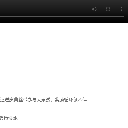
！
！
还送庆典丝带参与大乐透，奖励循环领不停
验畅快pk。