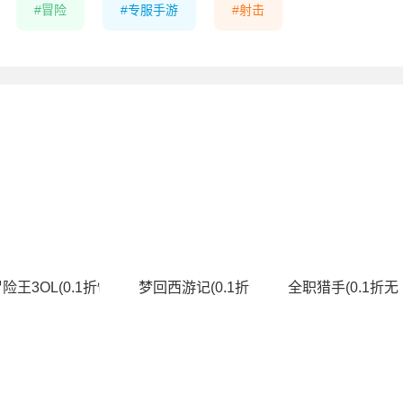
冒险
专服手游
射击
费升级版)
险王3OL(0.1折怀旧服)
梦回西游记(0.1折无双西游)
全职猎手(0.1折无