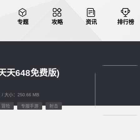
专题
攻略
资讯
排行榜
折天天648免费版)
 / 大小：250.66 MB
冒险
专服手游
射击