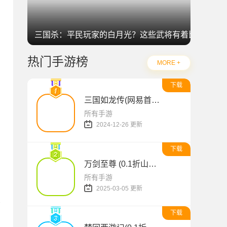
三国杀：平民玩家的白月光？这些武将有着比肩神明
热门手游榜
MORE +
下载
三国如龙传(网易首款0.1折免费版)
所有手游
2024-12-26 更新
下载
万剑至尊 (0.1折山海经)
所有手游
2025-03-05 更新
下载