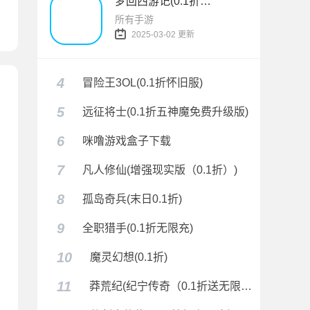
梦回西游记(0.1折无双西游)
所有手游
2025-03-02 更新
4
冒险王3OL(0.1折怀旧服)
5
远征将士(0.1折五神魔免费升级版)
6
咪噜游戏盒子下载
7
凡人修仙(增强现实版（0.1折）)
8
孤岛奇兵(末日0.1折)
限充)
9
全职猎手(0.1折无限充)
10
魔灵幻想(0.1折)
11
莽荒纪(纪宁传奇（0.1折送无限连抽）)