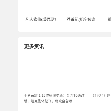
凡人修仙(增强现实版（0.1折）)
莽荒纪(纪宁传奇（0.1折
孤
更多资讯
王者荣耀 1.16体验服更新：黄刀T0级改
《仙剑4》
版，坦克集体起飞，程咬金苦尽