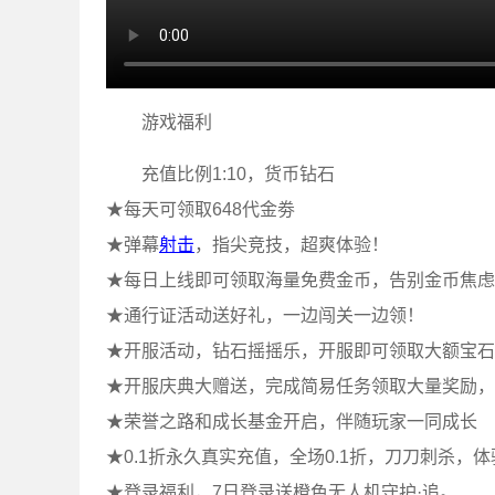
游戏福利
充值比例1:10，货币钻石
★每天可领取648代金劵
★弹幕
射击
，指尖竞技，超爽体验！
★每日上线即可领取海量免费金币，告别金币焦虑
★通行证活动送好礼，一边闯关一边领！
★开服活动，钻石摇摇乐，开服即可领取大额宝石
★开服庆典大赠送，完成简易任务领取大量奖励，
★荣誉之路和成长基金开启，伴随玩家一同成长
★0.1折永久真实充值，全场0.1折，刀刀刺杀，体
★登录福利，7日登录送橙色无人机守护·追。