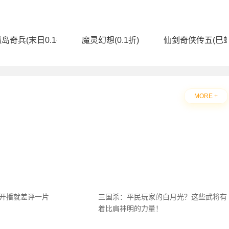
送无限连抽）)
岛奇兵(末日0.1折)
魔灵幻想(0.1折)
仙剑奇侠传五(巳蛇
MORE +
刚开播就差评一片
三国杀：平民玩家的白月光？这些武将有
着比肩神明的力量！