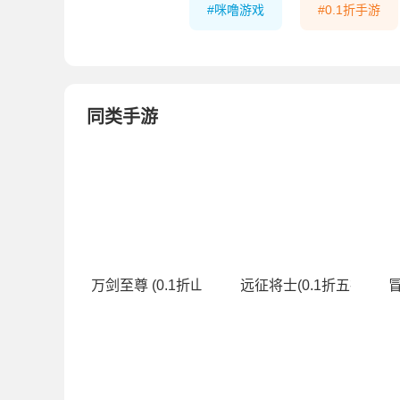
咪噜游戏
0.1折手游
同类手游
万剑至尊 (0.1折山海经)
远征将士(0.1折五神魔免
冒