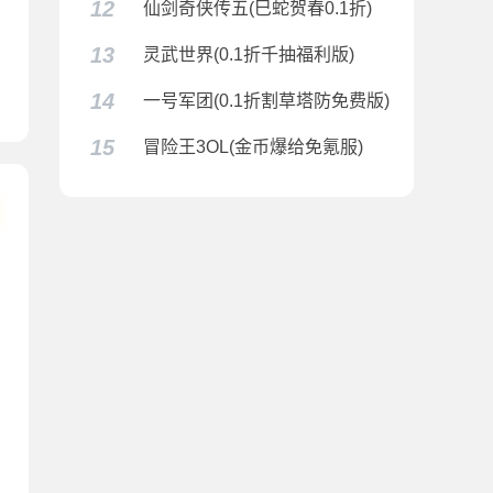
12
仙剑奇侠传五(巳蛇贺春0.1折)
13
灵武世界(0.1折千抽福利版)
贺春0.1折)
14
一号军团(0.1折割草塔防免费版)
15
冒险王3OL(金币爆给免氪服)