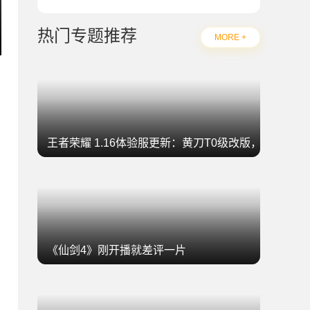
热门专题推荐
MORE +
王者荣耀 1.16体验服更新：黄刀T0级改版，坦克集
《仙剑4》刚开播就差评一片