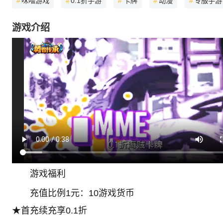
#
咪噜游戏
#
0.1折手游
#
卡牌
#
动漫
#
专服手游
游戏介绍
游戏福利
充值比例1元：10游戏货币
★首充续充享0.1折