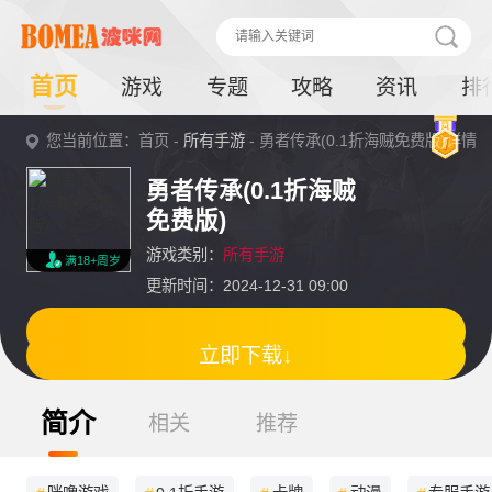
首页
游戏
专题
攻略
资讯
排
您当前位置：首页 -
所有手游
- 勇者传承(0.1折海贼免费版)详情
勇者传承(0.1折海贼
免费版)
游戏类别：
所有手游
满18+周岁
更新时间：2024-12-31 09:00
立即下载↓
简介
相关
推荐