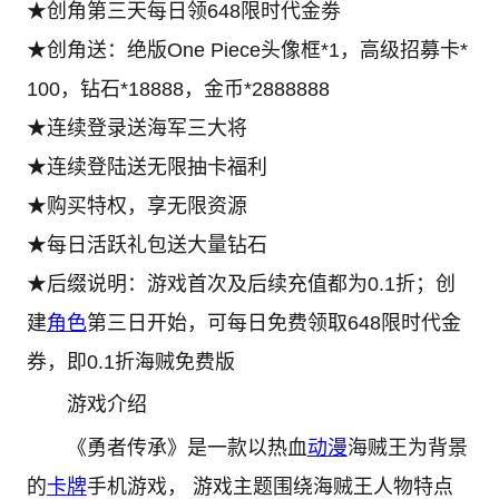
★创角第三天每日领648限时代金劵
★创角送：绝版One Piece头像框*1，高级招募卡*
100，钻石*18888，金币*2888888
★连续登录送海军三大将
★连续登陆送无限抽卡福利
★购买特权，享无限资源
★每日活跃礼包送大量钻石
★后缀说明：游戏首次及后续充值都为0.1折；创
建
角色
第三日开始，可每日免费领取648限时代金
券，即0.1折海贼免费版
游戏介绍
《勇者传承》是一款以热血
动漫
海贼王为背景
的
卡牌
手机游戏， 游戏主题围绕海贼王人物特点