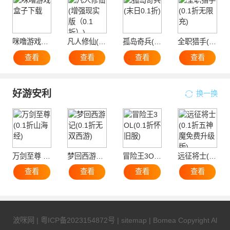
咪噜游戏盒子下载
凡人修仙(增强现实版（0.1折）)
孤岛奇兵(末日0.1折)
全职猎手(0.1折无限充)
查看
查看
查看
查看
好游安利
换一换
万剑至尊 (0.1折山海经)
梦回西游记(0.1折无双西游)
冒险王3OL(0.1折怀旧服)
远征将士(0.1折五神魔免费升级版)
查看
查看
查看
查看
波咪网
|
粤ICP备2023154872号
|
sitemap
| Bomea Copyright Al