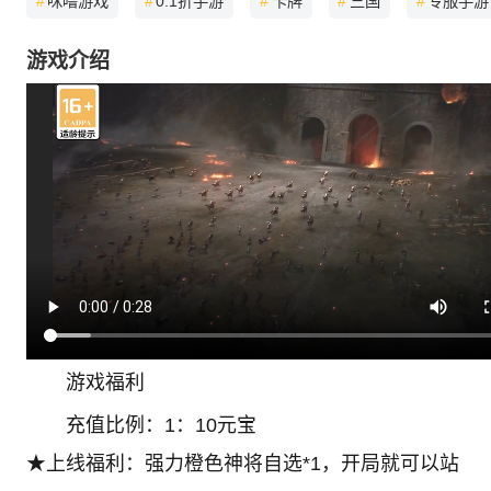
#
咪噜游戏
#
0.1折手游
#
卡牌
#
三国
#
专服手游
游戏介绍
游戏福利
充值比例：1：10元宝
★上线福利：强力橙色神将自选*1，开局就可以站