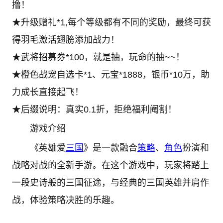
撸！
★升级赠礼*1,每个等级都有不同的奖励，最终可获
得羽毛激活翅膀添加战力！
★武将招募券*100，就是抽，玩命的抽~~！
★橙色战宠自选卡*1、元宝*1888，银币*10万，助
力成长直接起飞！
★后缀说明：真实0.1折，拒绝福利阉割！
游戏介绍
《英雄爱
三国
》是一款融合
策略
、
角色
扮演和
战略对战的全新手游。在这个游戏中，玩家将踏上
一段史诗般的三国征途，与经典的三国英雄并肩作
战，体验策略决胜的乐趣。