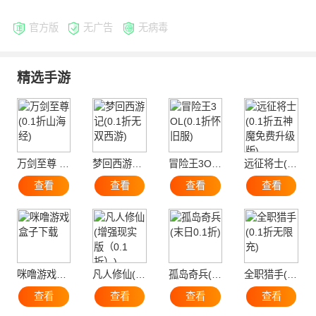
官方版
无广告
无病毒
精选手游
万剑至尊 (0.1折山海经)
梦回西游记(0.1折无双西游)
冒险王3OL(0.1折怀旧服)
远征将士(0.1折五神魔免费升级版)
查看
查看
查看
查看
咪噜游戏盒子下载
凡人修仙(增强现实版（0.1折）)
孤岛奇兵(末日0.1折)
全职猎手(0.1折无限充)
查看
查看
查看
查看