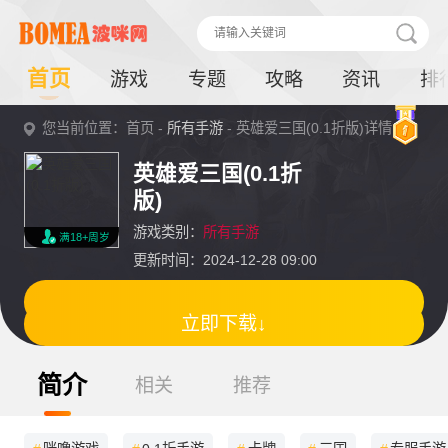
首页
游戏
专题
攻略
资讯
排
您当前位置：首页 -
所有手游
- 英雄爱三国(0.1折版)详情
英雄爱三国(0.1折
版)
游戏类别：
所有手游
满18+周岁
更新时间：2024-12-28 09:00
立即下载↓
简介
相关
推荐