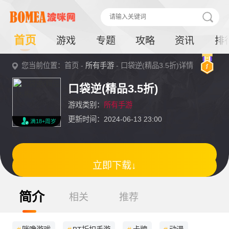
首页
游戏
专题
攻略
资讯
排
您当前位置：首页 -
所有手游
- 口袋逆(精品3.5折)详情
口袋逆(精品3.5折)
游戏类别：
所有手游
更新时间：2024-06-13 23:00
满18+周岁
立即下载↓
简介
相关
推荐