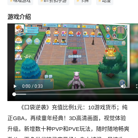
#
咪噜游戏
#
BT折扣手游
#
卡牌
#
动漫
游戏介绍
《口袋逆袭》充值比例1元：10游戏货币；纯
正GBA，再续童年经典！3D高清画面，视觉体验
升级。新增数十种PVP和PVE玩法，随时随地畅爽