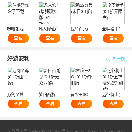
咪噜游戏盒子下载
凡人修仙(增强现实版（0.1折）)
孤岛奇兵(末日0.1折)
全职猎手(0.1折无限充)
查看
查看
查看
查看
好游安利
换一换
万剑至尊 (0.1折山海经)
梦回西游记(0.1折无双西游)
冒险王3OL(0.1折怀旧服)
远征将士(0.1折五神魔免费升级版)
查看
查看
查看
查看
波咪网
|
粤ICP备2023154872号
|
sitemap
| Bomea Copyright Al