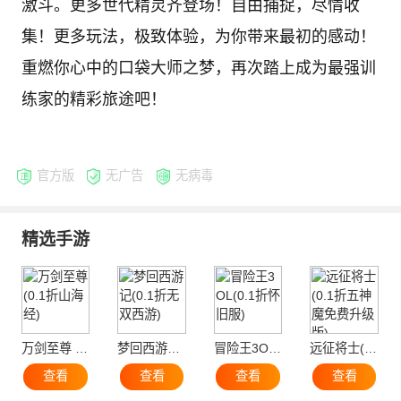
激斗。更多世代精灵齐登场！自由捕捉，尽情收
集！更多玩法，极致体验，为你带来最初的感动！
重燃你心中的口袋大师之梦，再次踏上成为最强训
练家的精彩旅途吧！
官方版
无广告
无病毒
精选手游
万剑至尊 (0.1折山海经)
梦回西游记(0.1折无双西游)
冒险王3OL(0.1折怀旧服)
远征将士(0.1折五神魔免费升级版)
查看
查看
查看
查看