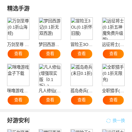
精选手游
万剑至尊 (0.1折山海经)
梦回西游记(0.1折无双西游)
冒险王3OL(0.1折怀旧服)
远征将士(0.1折五神魔免费升级版)
查看
查看
查看
查看
咪噜游戏盒子下载
凡人修仙(增强现实版（0.1折）)
孤岛奇兵(末日0.1折)
全职猎手(0.1折无限充)
查看
查看
查看
查看
好游安利
换一换