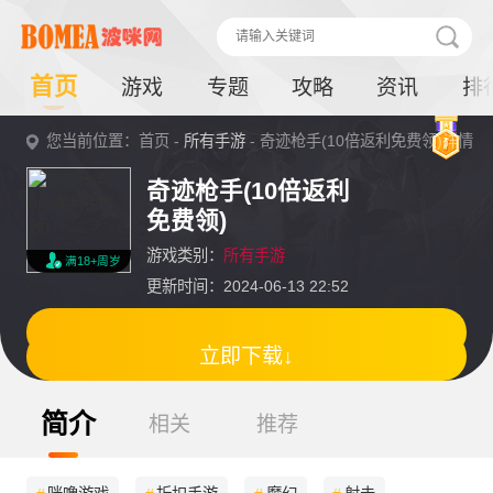
首页
游戏
专题
攻略
资讯
排
您当前位置：首页 -
所有手游
- 奇迹枪手(10倍返利免费领)详情
奇迹枪手(10倍返利
免费领)
游戏类别：
所有手游
满18+周岁
更新时间：2024-06-13 22:52
立即下载↓
简介
相关
推荐