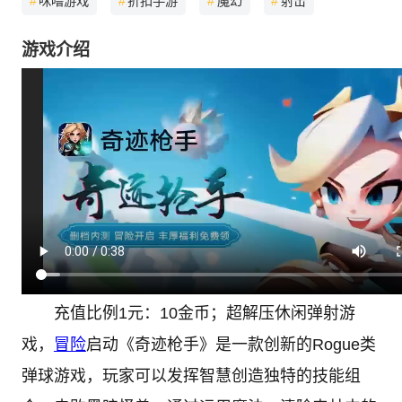
#
咪噜游戏
#
折扣手游
#
魔幻
#
射击
游戏介绍
充值比例1元：10金币；超解压休闲弹射游
戏，
冒险
启动《奇迹枪手》是一款创新的Rogue类
弹球游戏，玩家可以发挥智慧创造独特的技能组