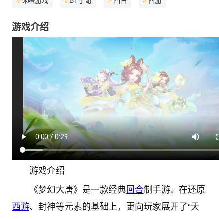
#
咪噜游戏
#
BT手游
#
回合
#
西游
游戏介绍
游戏介绍
《梦幻大唐》是一款经典
回合
制手游。在还原
西游
、封神等元素的基础上，更向玩家展开了“天