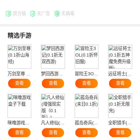
官方版
无广告
无病毒
精选手游
万剑至尊 (0.1折山海经)
梦回西游记(0.1折无双西游)
冒险王3OL(0.1折怀旧服)
远征将士(0.1折五神魔免费升级版)
查看
查看
查看
查看
咪噜游戏盒子下载
凡人修仙(增强现实版（0.1折）)
孤岛奇兵(末日0.1折)
全职猎手(0.1折无限充)
查看
查看
查看
查看