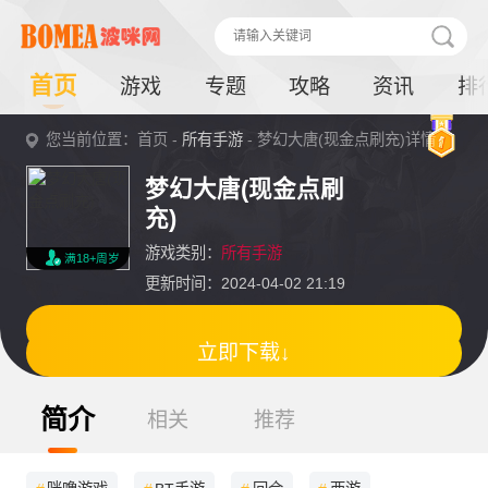
首页
游戏
专题
攻略
资讯
排
您当前位置：首页 -
所有手游
- 梦幻大唐(现金点刷充)详情
梦幻大唐(现金点刷
充)
游戏类别：
所有手游
满18+周岁
更新时间：2024-04-02 21:19
立即下载↓
简介
相关
推荐