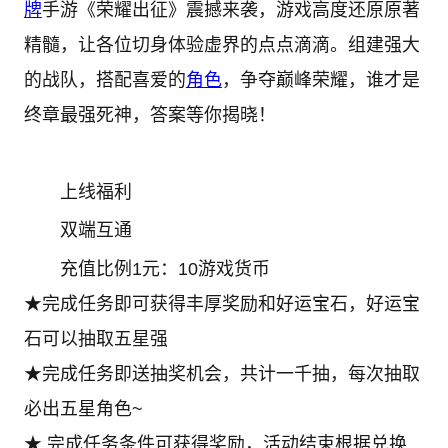
牌
手游《荣耀出征》震撼来袭，游戏高度还原原著
精髓，让各位切身体验虚界的点点滴滴。组建强大
的战队，搭配喜爱的
角色
，争夺巅峰荣耀，谁才是
终章最强死神，答案等你揭晓！
上线福利
双端互通
充值比例1元：10游戏货币
★完成任务即可获得丰厚奖励和好运宝石，好运宝
石可以抽取五星强
★完成任务即送抽奖机会，共计一千抽，每次抽取
必出五星角色~
★ 完成任务条件可获得奖励，活动结束根据兑换