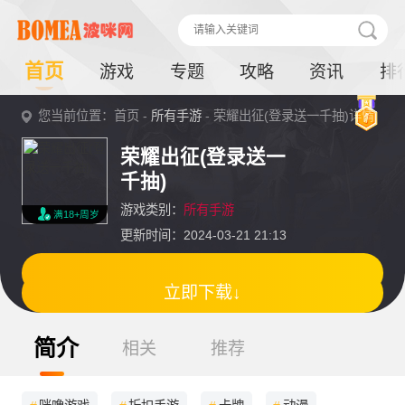
首页
游戏
专题
攻略
资讯
排
您当前位置：首页 -
所有手游
- 荣耀出征(登录送一千抽)详情
荣耀出征(登录送一
千抽)
游戏类别：
所有手游
满18+周岁
更新时间：2024-03-21 21:13
立即下载↓
简介
相关
推荐