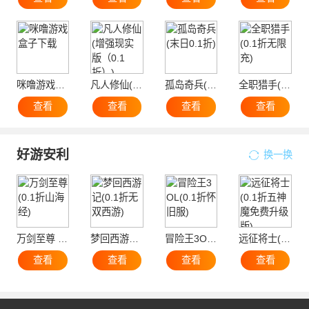
咪噜游戏盒子下载
凡人修仙(增强现实版（0.1折）)
孤岛奇兵(末日0.1折)
全职猎手(0.1折无限充)
查看
查看
查看
查看
好游安利
换一换
万剑至尊 (0.1折山海经)
梦回西游记(0.1折无双西游)
冒险王3OL(0.1折怀旧服)
远征将士(0.1折五神魔免费升级版)
查看
查看
查看
查看