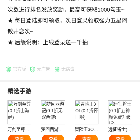
次数进行排名发放奖励，最高可获取1000勾玉~
★ 每日登陆即可领取，次日登录领取强力五星阿
散井恋次~
★ 后缀说明：上线登录送一千抽
官方版
无广告
无病毒
精选手游
万剑至尊 (0.1折山海经)
梦回西游记(0.1折无双西游)
冒险王3OL(0.1折怀旧服)
远征将士(0.1折五神魔免费升级版)
查看
查看
查看
查看