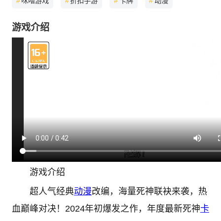
#
咪噜游戏
#
折扣手游
#
卡牌
#
动漫
游戏介绍
游戏介绍
超人气经典
动漫
改编，海量死神联袂来袭，热
血巅峰对决！2024年初爆发之作，年度最新死神
卡