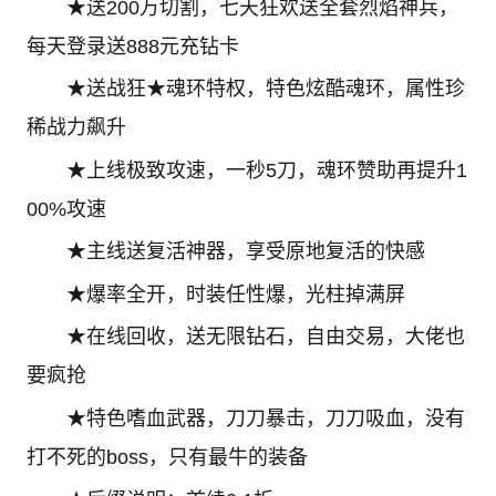
★送200万切割，七天狂欢送全套烈焰神兵，
每天登录送888元充钻卡
★送战狂★魂环特权，特色炫酷魂环，属性珍
稀战力飙升
★上线极致攻速，一秒5刀，魂环赞助再提升1
00%攻速
★主线送复活神器，享受原地复活的快感
★爆率全开，时装任性爆，光柱掉满屏
★在线回收，送无限钻石，自由交易，大佬也
要疯抢
★特色嗜血武器，刀刀暴击，刀刀吸血，没有
打不死的boss，只有最牛的装备