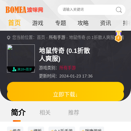
首页
游戏
专题
攻略
资讯
排
您当前位置：首页 -
所有手游
- 地鼠传奇 (0.1折散人爽服)详情
地鼠传奇 (0.1折散
人爽服)
游戏类别：
所有手游
满18+周岁
更新时间：2024-01-23 17:36
立即下载↓
简介
相关
推荐