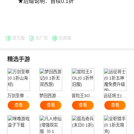
★后缀说明：首续0.1折
官方版
无广告
无病毒
精选手游
万剑至尊 (0.1折山海经)
梦回西游记(0.1折无双西游)
冒险王3OL(0.1折怀旧服)
远征将士(0.1折五神魔免费升级版)
查看
查看
查看
查看