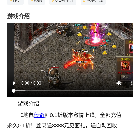
#
传奇
#
横版
#
0.1折手游
#
咪噜游戏
游戏介绍
游戏介绍
《地鼠
传奇
》0.1折版本激情上线，全部充值
永久0.1折！登录送8888元见面礼，送自动回收