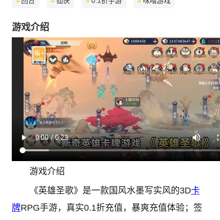
#
回合
#
仙侠
#
0.1折手游
#
咪噜游戏
游戏介绍
游戏介绍
《英雄圣歌》是一款国风水墨写实风的3D
卡
牌
RPG手游，真实0.1折充值，暴爽充值体验；签