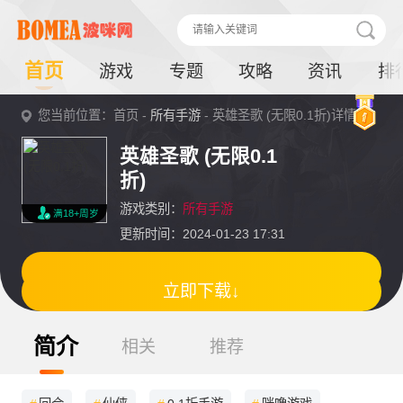
首页
游戏
专题
攻略
资讯
排
您当前位置：首页 -
所有手游
- 英雄圣歌 (无限0.1折)详情
英雄圣歌 (无限0.1
折)
游戏类别：
所有手游
满18+周岁
更新时间：2024-01-23 17:31
立即下载↓
简介
相关
推荐