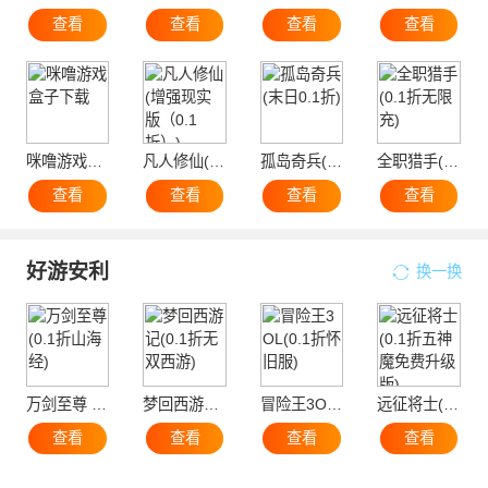
查看
查看
查看
查看
咪噜游戏盒子下载
凡人修仙(增强现实版（0.1折）)
孤岛奇兵(末日0.1折)
全职猎手(0.1折无限充)
查看
查看
查看
查看
好游安利
换一换
万剑至尊 (0.1折山海经)
梦回西游记(0.1折无双西游)
冒险王3OL(0.1折怀旧服)
远征将士(0.1折五神魔免费升级版)
查看
查看
查看
查看