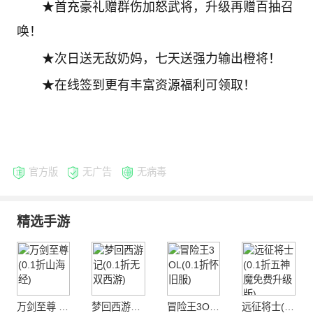
★首充豪礼赠群伤加怒武将，升级再赠百抽召
唤！
★次日送无敌奶妈，七天送强力输出橙将！
★在线签到更有丰富资源福利可领取！
官方版
无广告
无病毒
精选手游
万剑至尊 (0.1折山海经)
梦回西游记(0.1折无双西游)
冒险王3OL(0.1折怀旧服)
远征将士(0.1折五神魔免费升级版)