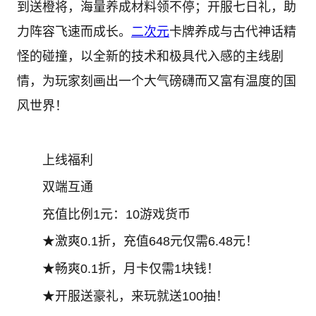
到送橙将，海量养成材料领不停；开服七日礼，助
力阵容飞速而成长。
二次元
卡牌养成与古代神话精
怪的碰撞，以全新的技术和极具代入感的主线剧
情，为玩家刻画出一个大气磅礴而又富有温度的国
风世界！
上线福利
双端互通
充值比例1元：10游戏货币
★激爽0.1折，充值648元仅需6.48元！
★畅爽0.1折，月卡仅需1块钱！
★开服送豪礼，来玩就送100抽！