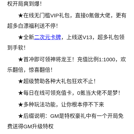
权开局爽到爆！
★在线无门槛VIP礼包，直接0氪做大佬，更有
超多白漂福利送不停！
★全新
二次元
卡牌
，上线送V13，超多礼包领
到手软！
★首冲即可领神将龙王！充值比例1:1000，欢
乐翻倍，惊喜翻倍！
★超级赞助各种大礼包狂欢不止！
★每日在线可领充值卡，0氪当大佬不是梦！
★多种玩法功能，让你根本停不下来
★后缀说明：GM是特权豪礼中有一个开局免
费送得GM升级特权