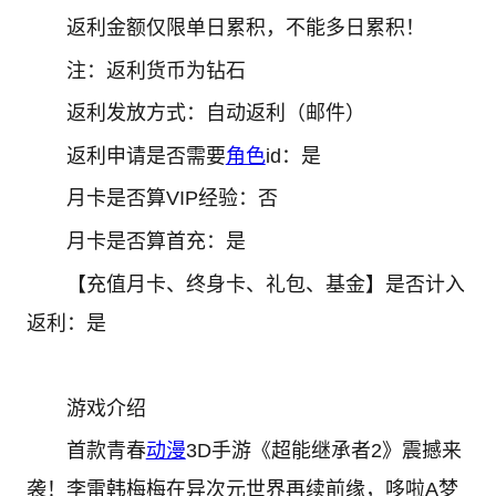
返利金额仅限单日累积，不能多日累积！
注：返利货币为钻石
返利发放方式：自动返利（邮件）
返利申请是否需要
角色
id：是
月卡是否算VIP经验：否
月卡是否算首充：是
【充值月卡、终身卡、礼包、基金】是否计入
返利：是
游戏介绍
首款青春
动漫
3D手游《超能继承者2》震撼来
袭！李雷韩梅梅在异次元世界再续前缘，哆啦A梦