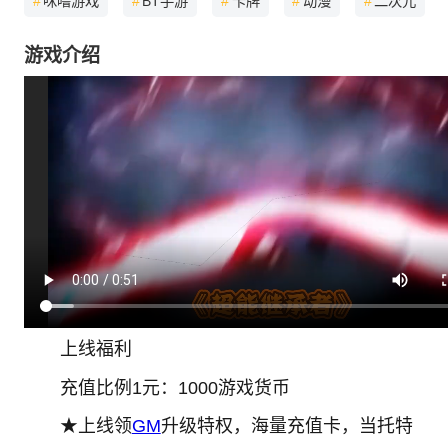
#
咪噜游戏
#
BT手游
#
卡牌
#
动漫
#
二次元
游戏介绍
上线福利
充值比例1元：1000游戏货币
★上线领
GM
升级特权，海量充值卡，当托特