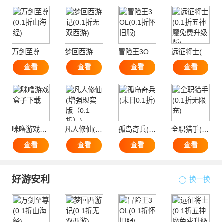
万剑至尊 (0.1折山海经)
梦回西游记(0.1折无双西游)
冒险王3OL(0.1折怀旧服)
远征将士(0.1折五神魔免费升级版)
查看
查看
查看
查看
咪噜游戏盒子下载
凡人修仙(增强现实版（0.1折）)
孤岛奇兵(末日0.1折)
全职猎手(0.1折无限充)
查看
查看
查看
查看
好游安利
换一换