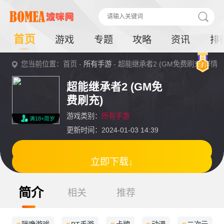
首页
游戏
专题
攻略
资讯
排
您当前位置：首页 -
所有手游
- 超能继承者2 (GM免费刷充)详情
超能继承者2 (GM免
费刷充)
游戏类别：
所有手游
满18+周岁
更新时间：2024-01-03 14:39
立即下载↓
简介
相关
推荐