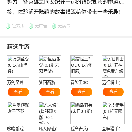
势力，各英雄之间交织在一起的错综复杂的命运连
接，体验解开隐藏的故事线添给你带来一些乐趣！
官方版
无广告
无病毒
精选手游
万剑至尊 (0.1折山海经)
梦回西游记(0.1折无双西游)
冒险王3OL(0.1折怀旧服)
远征将士(0.1折五神魔免费升级版)
查看
查看
查看
查看
咪噜游戏盒子下载
凡人修仙(增强现实版（0.1折）)
孤岛奇兵(末日0.1折)
全职猎手(0.1折无限充)