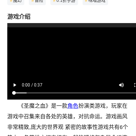
#
魔幻
#
冒险
#
0.1折手游
#
咪噜游戏
游戏介绍
《圣魔之血》是一款
角色
扮演类游戏，玩家在
游戏中召集来自各处的英雄，对抗命运。游戏画风
非常精致,庞大的世界观 紧密的故事性游戏共有6个