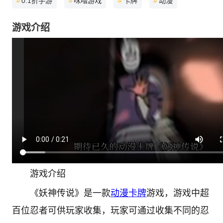
#
0.1折手游
#
咪噜游戏
#
卡牌
#
动漫
游戏介绍
游戏介绍
《妖神传说》是一款
动漫
卡牌
游戏，游戏中超
百位忍者可供玩家收集，玩家可通过收集不同的忍