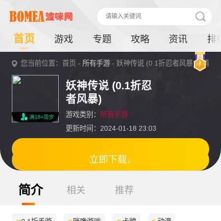
首页
游戏
专题
攻略
资讯
排
您当前位置：首页 -
所有手游
- 妖神传说 (0.1折忍者风暴)详情
妖神传说 (0.1折忍
者风暴)
游戏类别：
所有手游
满18+周岁
更新时间：2024-01-18 23:03
立即下载↓
简介
相关
推荐