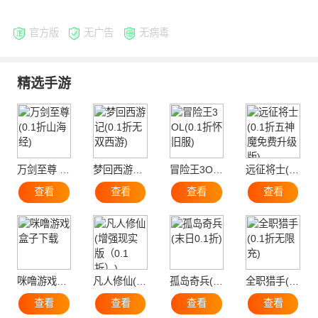
官方版
无广告
无病毒
精选手游
万剑至尊 (0.1折山海经)
梦回西游记(0.1折无双西游)
冒险王3OL(0.1折怀旧服)
远征将士(0.1折五神魔免费升级版)
查看
查看
查看
查看
咪噜游戏盒子下载
凡人修仙(增强现实版（0.1折）)
孤岛奇兵(末日0.1折)
全职猎手(0.1折无限充)
查看
查看
查看
查看