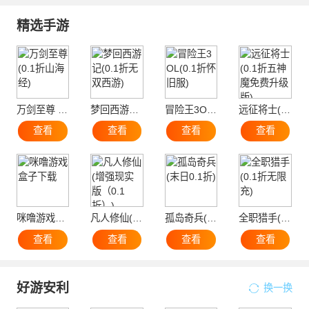
精选手游
万剑至尊 (0.1折山海经)
梦回西游记(0.1折无双西游)
冒险王3OL(0.1折怀旧服)
远征将士(0.1折五神魔免费升级版)
查看
查看
查看
查看
咪噜游戏盒子下载
凡人修仙(增强现实版（0.1折）)
孤岛奇兵(末日0.1折)
全职猎手(0.1折无限充)
查看
查看
查看
查看
好游安利
换一换