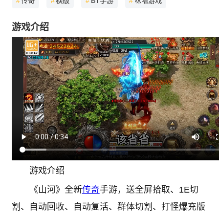
#
传奇
#
横版
#
BT手游
#
咪噜游戏
游戏介绍
游戏介绍
《山河》全新
传奇
手游，送全屏拾取、1E切
割、自动回收、自动复活、群体切割、打怪爆充版