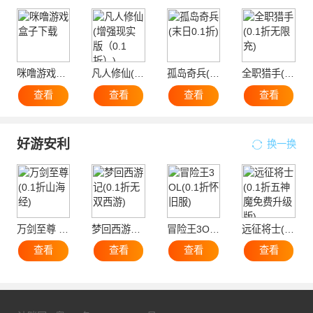
咪噜游戏盒子下载
凡人修仙(增强现实版（0.1折）)
孤岛奇兵(末日0.1折)
全职猎手(0.1折无限充)
查看
查看
查看
查看
好游安利
换一换
万剑至尊 (0.1折山海经)
梦回西游记(0.1折无双西游)
冒险王3OL(0.1折怀旧服)
远征将士(0.1折五神魔免费升级版)
查看
查看
查看
查看