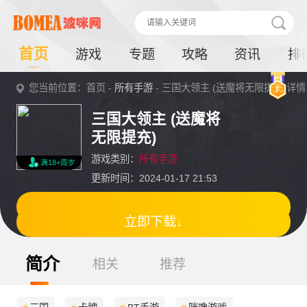
首页
游戏
专题
攻略
资讯
排
您当前位置：首页 -
所有手游
- 三国大领主 (送魔将无限提充)详情
三国大领主 (送魔将
无限提充)
游戏类别：
所有手游
满18+周岁
更新时间：2024-01-17 21:53
立即下载↓
简介
相关
推荐