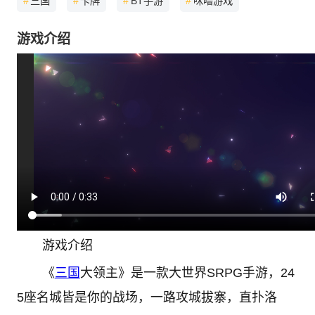
#
三国
#
卡牌
#
BT手游
#
咪噜游戏
游戏介绍
游戏介绍
《
三国
大领主》是一款大世界SRPG手游，24
5座名城皆是你的战场，一路攻城拔寨，直扑洛