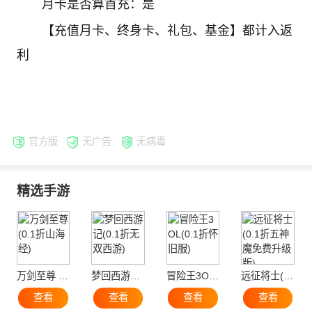
月卡是否算首充：是
【充值月卡、终身卡、礼包、基金】都计入返
利
官方版
无广告
无病毒
精选手游
万剑至尊 (0.1折山海经)
梦回西游记(0.1折无双西游)
冒险王3OL(0.1折怀旧服)
远征将士(0.1折五神魔免费升级版)
查看
查看
查看
查看