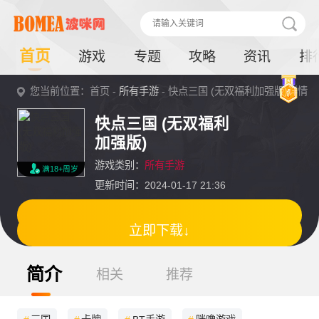
首页
游戏
专题
攻略
资讯
排
您当前位置：首页 -
所有手游
- 快点三国 (无双福利加强版)详情
快点三国 (无双福利
加强版)
游戏类别：
所有手游
满18+周岁
更新时间：2024-01-17 21:36
立即下载↓
简介
相关
推荐