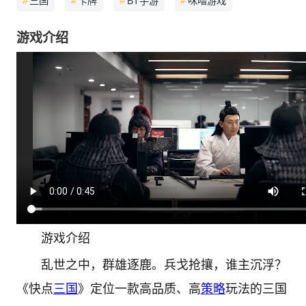
#
三国
#
卡牌
#
BT手游
#
咪噜游戏
游戏介绍
游戏介绍
乱世之中，群雄逐鹿。兵戈抢攘，谁主沉浮？
《快点
三国
》定位一款高品质、高
策略
玩法的三国