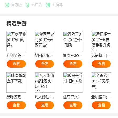
官方版
无广告
无病毒
精选手游
万剑至尊 (0.1折山海经)
梦回西游记(0.1折无双西游)
冒险王3OL(0.1折怀旧服)
远征将士(0.1折五神魔免费升级版)
查看
查看
查看
查看
咪噜游戏盒子下载
凡人修仙(增强现实版（0.1折）)
孤岛奇兵(末日0.1折)
全职猎手(0.1折无限充)
查看
查看
查看
查看