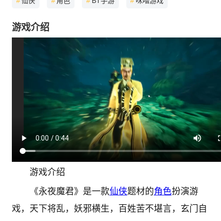
#
仙侠
#
角色
#
BT手游
#
咪噜游戏
游戏介绍
游戏介绍
《永夜魔君》是一款
仙侠
题材的
角色
扮演游
戏，天下将乱，妖邪横生，百姓苦不堪言，玄门自