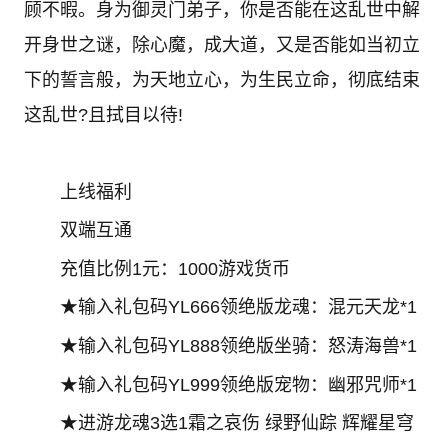
顾不暇。身为御灵门弟子，你是否能在这乱世中解
开身世之谜，除心魔，成大道，又是否能如当初立
下的誓言般，为天地立心，为生民立命，彻底结束
这乱世?且拭目以待!
上线福利
双端互通
充值比例1元：1000游戏货币
★输入礼包码YL666领绝版龙魂：混元天龙*1
★输入礼包码YL888领绝版坐骑：怒涛海兽*1
★输入礼包码YL999领绝版宠物：幽邪咒师*1
★进游龙魂3选1霜之哀伤 绿野仙踪 辉耀星穹