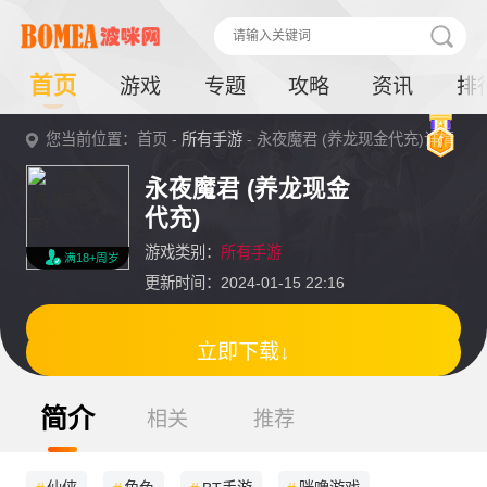
首页
游戏
专题
攻略
资讯
排
您当前位置：首页 -
所有手游
- 永夜魔君 (养龙现金代充)详情
永夜魔君 (养龙现金
代充)
游戏类别：
所有手游
满18+周岁
更新时间：2024-01-15 22:16
立即下载↓
简介
相关
推荐