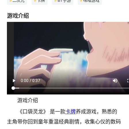
#
二次元
#
卡牌
#
BT手游
#
咪噜游戏
游戏介绍
游戏介绍
《口袋灵龙》 是一款
卡牌
养成游戏，熟悉的
主角带你回到童年重温经典剧情，收集心仪的数码