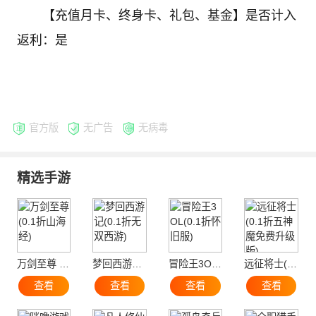
【充值月卡、终身卡、礼包、基金】是否计入
返利：是
官方版
无广告
无病毒
精选手游
万剑至尊 (0.1折山海经)
梦回西游记(0.1折无双西游)
冒险王3OL(0.1折怀旧服)
远征将士(0.1折五神魔免费升级版)
查看
查看
查看
查看