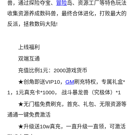
兽，通过探险夺宝、
冒险
岛、资源工厂等特色玩法
收集资源养成数码兽，最终合体进化，打败最大的
反派，拯救数码大陆!
上线福利
双端互通
充值比例1元：2000游戏货币
★创角即送VIP10，
GM
刷充特权，专属礼盒*
1，1元真充卡*1000， 战斗暴龙兽（究极体）*1
★无门槛免费刷充，首充、礼包、无限资源等
通通一键免费激活
★升级送10w真充，一直升级一直领，可激活