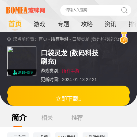
首页
游戏
专题
攻略
资讯
排
您当前位置：首页 -
所有手游
- 口袋灵龙 (数码科技刷充)详情
口袋灵龙 (数码科技
刷充)
游戏类别：
所有手游
满18+周岁
更新时间：2024-01-13 22:21
立即下载↓
简介
相关
推荐