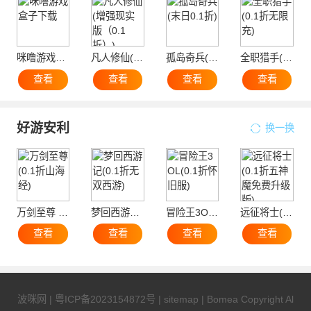
咪噜游戏盒子下载
凡人修仙(增强现实版（0.1折）)
孤岛奇兵(末日0.1折)
全职猎手(0.1折无限充)
查看
查看
查看
查看
好游安利
换一换
万剑至尊 (0.1折山海经)
梦回西游记(0.1折无双西游)
冒险王3OL(0.1折怀旧服)
远征将士(0.1折五神魔免费升级版)
查看
查看
查看
查看
波咪网
|
粤ICP备2023154872号
|
sitemap
| Bomea Copyright Al