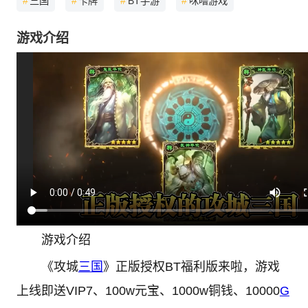
#
三国
#
卡牌
#
BT手游
#
咪噜游戏
游戏介绍
游戏介绍
《攻城
三国
》正版授权BT福利版来啦，游戏
上线即送VIP7、100w元宝、1000w铜钱、10000
G