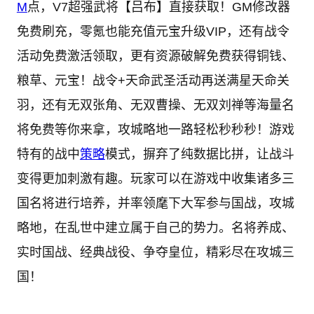
M
点，V7超强武将【吕布】直接获取！GM修改器
免费刷充，零氪也能充值元宝升级VIP，还有战令
活动免费激活领取，更有资源破解免费获得铜钱、
粮草、元宝！战令+天命武圣活动再送满星天命关
羽，还有无双张角、无双曹操、无双刘禅等海量名
将免费等你来拿，攻城略地一路轻松秒秒秒！游戏
特有的战中
策略
模式，摒弃了纯数据比拼，让战斗
变得更加刺激有趣。玩家可以在游戏中收集诸多三
国名将进行培养，并率领麾下大军参与国战，攻城
略地，在乱世中建立属于自己的势力。名将养成、
实时国战、经典战役、争夺皇位，精彩尽在攻城三
国！