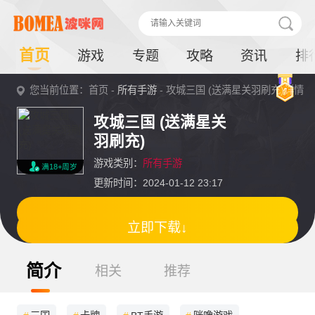
首页
游戏
专题
攻略
资讯
排
您当前位置：首页 -
所有手游
- 攻城三国 (送满星关羽刷充)详情
攻城三国 (送满星关
羽刷充)
游戏类别：
所有手游
满18+周岁
更新时间：2024-01-12 23:17
立即下载↓
简介
相关
推荐