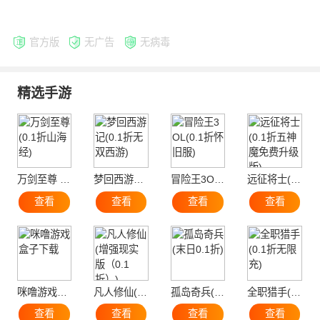
官方版
无广告
无病毒
精选手游
万剑至尊 (0.1折山海经)
梦回西游记(0.1折无双西游)
冒险王3OL(0.1折怀旧服)
远征将士(0.1折五神魔免费升级版)
查看
查看
查看
查看
咪噜游戏盒子下载
凡人修仙(增强现实版（0.1折）)
孤岛奇兵(末日0.1折)
全职猎手(0.1折无限充)
查看
查看
查看
查看