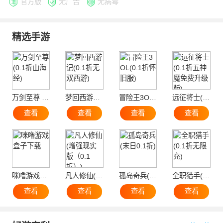
官方版
无广告
无病毒
精选手游
万剑至尊 (0.1折山海经)
梦回西游记(0.1折无双西游)
冒险王3OL(0.1折怀旧服)
远征将士(0.1折五神魔免费升级版)
查看
查看
查看
查看
咪噜游戏盒子下载
凡人修仙(增强现实版（0.1折）)
孤岛奇兵(末日0.1折)
全职猎手(0.1折无限充)
查看
查看
查看
查看