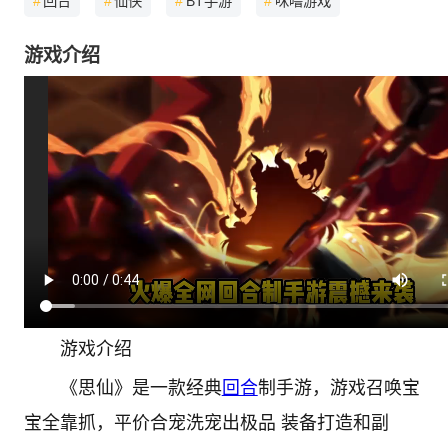
#
回合
#
仙侠
#
BT手游
#
咪噜游戏
游戏介绍
游戏介绍
《思仙》是一款经典
回合
制手游，游戏召唤宝
宝全靠抓，平价合宠洗宠出极品 装备打造和副