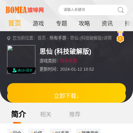
首页
游戏
专题
攻略
资讯
排
您当前位置：首页 -
所有手游
- 思仙 (科技破解版)详情
思仙 (科技破解版)
游戏类别：
所有手游
更新时间：2024-01-12 10:52
满18+周岁
立即下载↓
简介
相关
推荐