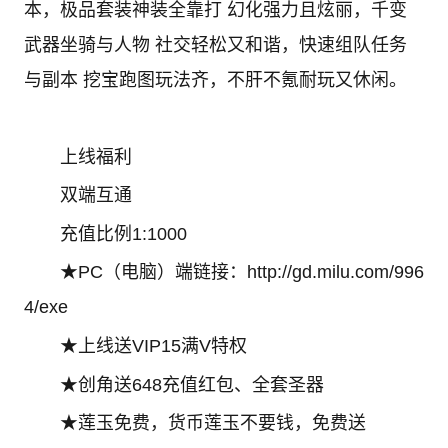
本，极品套装神装全靠打 幻化强力且炫丽，千变
武器坐骑与人物 社交轻松又和谐，快速组队任务
与副本 挖宝跑图玩法齐，不肝不氪耐玩又休闲。
上线福利
双端互通
充值比例1:1000
★PC（电脑）端链接：http://gd.milu.com/996
4/exe
★上线送VIP15满V特权
★创角送648充值红包、全套圣器
★莲玉免费，货币莲玉不要钱，免费送