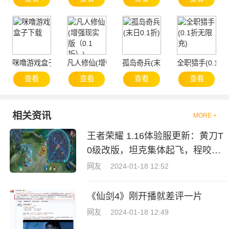
咪噜游戏盒子下载
凡人修仙(增强现实版（0.1折）)
孤岛奇兵(末日0.1折)
全职猎手(0.1折
查看
查看
查看
查看
相关资讯
MORE +
王者荣耀 1.16体验服更新：黄刀T
0级改版，坦克集体起飞，程咬金
苦尽
网友
2024-01-18 12:52
《仙剑4》刚开播就差评一片
网友
2024-01-18 12:49