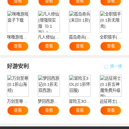
查看
查看
查看
查看
咪噜游戏盒子下载
凡人修仙(增强现实版（0.1折）)
孤岛奇兵(末日0.1折)
全职猎手(0.1折无限充)
查看
查看
查看
查看
好游安利
换一换
万剑至尊 (0.1折山海经)
梦回西游记(0.1折无双西游)
冒险王3OL(0.1折怀旧服)
远征将士(0.1折五神魔免费升级版)
查看
查看
查看
查看