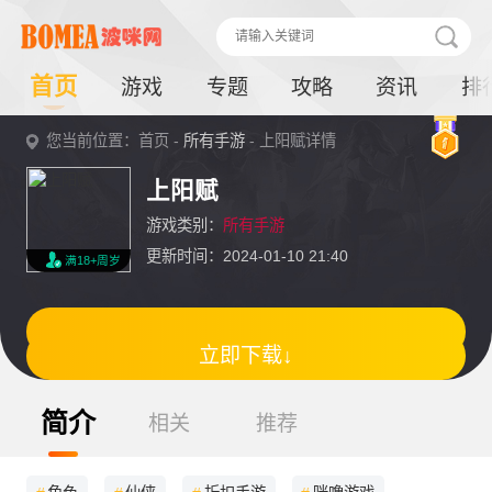
首页
游戏
专题
攻略
资讯
排
您当前位置：首页 -
所有手游
- 上阳赋详情
上阳赋
游戏类别：
所有手游
更新时间：2024-01-10 21:40
满18+周岁
立即下载↓
简介
相关
推荐