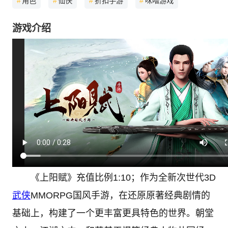
#
角色
#
仙侠
#
折扣手游
#
咪噜游戏
游戏介绍
《上阳赋》充值比例1:10；作为全新次世代3D
武侠
MMORPG国风手游，在还原原著经典剧情的
基础上，构建了一个更丰富更具特色的世界。朝堂