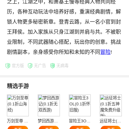
之上，江湖之中，和萧基王慢等经典人物共同经
历，各种互动玩法中培养好感，重演经典剧情，解
锁人物更多秘密新章。登青云路，从一名小官到封
王拜侯。加入家族从只身江湖到并肩与共。不被职
业限制，不同武器随心搭配，玩出你的创意。挑战
剧情副本，亲身感受你所知和未知的不同
冒险
!
官方版
无广告
无病毒
精选手游
万剑至尊 (0.1折山海经)
梦回西游记(0.1折无双西游)
冒险王3OL(0.1折怀旧服)
远征将士(0.1折五神魔免费升级版)