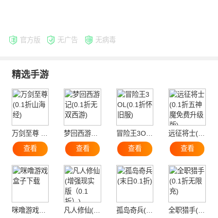
官方版
无广告
无病毒
精选手游
万剑至尊 (0.1折山海经)
梦回西游记(0.1折无双西游)
冒险王3OL(0.1折怀旧服)
远征将士(0.1折五神魔免费升级版)
查看
查看
查看
查看
咪噜游戏盒子下载
凡人修仙(增强现实版（0.1折）)
孤岛奇兵(末日0.1折)
全职猎手(0.1折无限充)