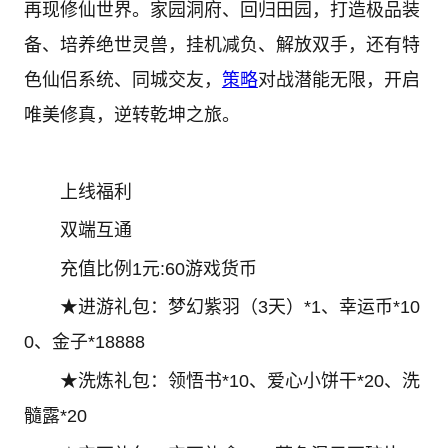
再现修仙世界。家园洞府、回归田园，打造极品装
备、培养绝世灵兽，挂机减负、解放双手，还有特
色仙侣系统、同城交友，
策略
对战潜能无限，开启
唯美修真，逆转乾坤之旅。
上线福利
双端互通
充值比例1元:60游戏货币
★进游礼包：梦幻紫羽（3天）*1、幸运币*10
0、金子*18888
★洗炼礼包：领悟书*10、爱心小饼干*20、洗
髓露*20