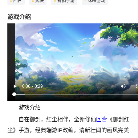
#
回合
#
武侠
#
折扣手游
#
咪噜游戏
游戏介绍
游戏介绍
自在御剑，红尘相伴，全新修仙
回合
《御剑红
尘》手游，经典端游IP改编，清新壮阔的画风完美