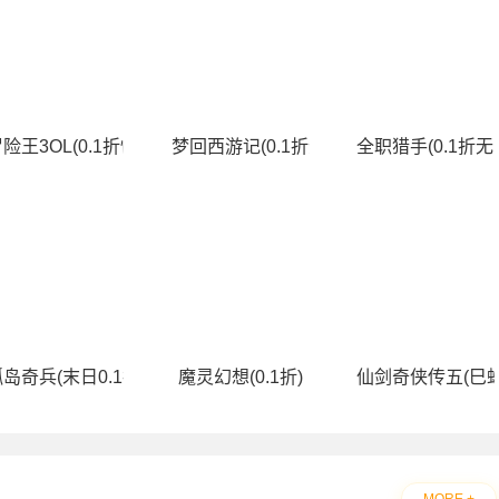
费升级版)
险王3OL(0.1折怀旧服)
梦回西游记(0.1折无双西游)
全职猎手(0.1折无
送无限连抽）)
岛奇兵(末日0.1折)
魔灵幻想(0.1折)
仙剑奇侠传五(巳蛇