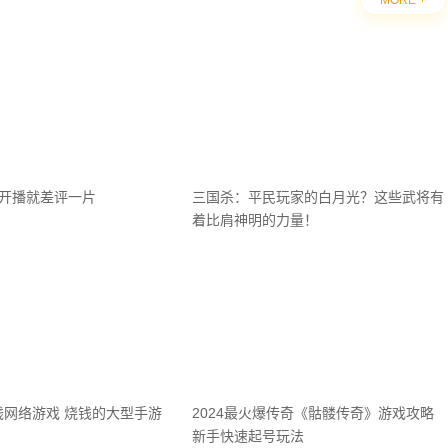
MORE +
刚开播就差评一片
三国杀：平民玩家的白月光？这些武将有
着比肩神明的力量！
钱网络游戏 烧钱的大型手游
2024最火爆传奇《骷髅传奇》游戏攻略
新手快速起号玩法