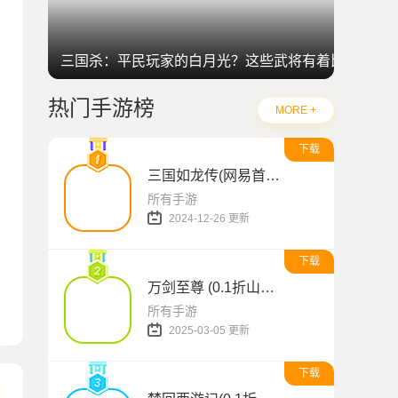
三国杀：平民玩家的白月光？这些武将有着比肩神明
热门手游榜
MORE +
限充)
下载
三国如龙传(网易首款0.1折免费版)
所有手游
2024-12-26 更新
下载
万剑至尊 (0.1折山海经)
贺春0.1折)
所有手游
2025-03-05 更新
下载