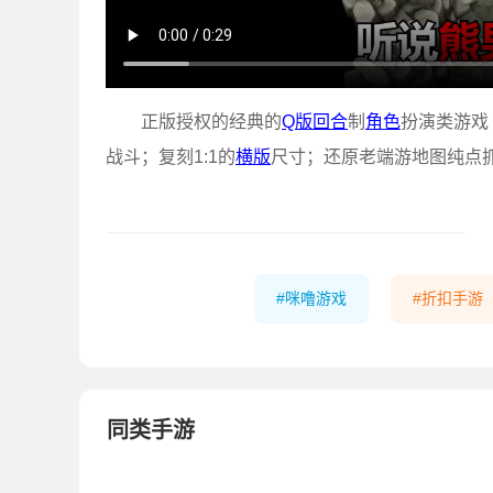
正版授权的经典的
Q版
回合
制
角色
扮演类游戏
战斗；复刻1:1的
横版
尺寸；还原老端游地图纯点
咪噜游戏
折扣手游
同类手游