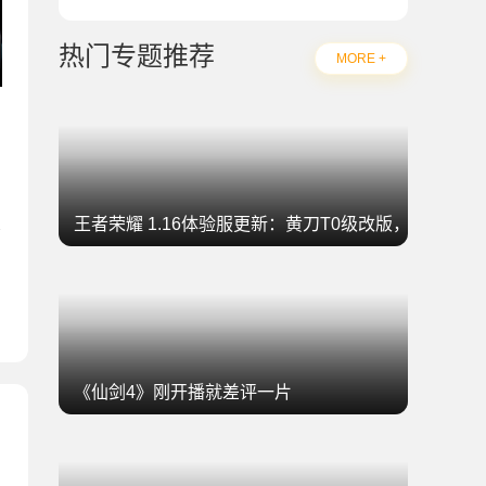
热门专题推荐
MORE +
王者荣耀 1.16体验服更新：黄刀T0级改版，坦克集
《仙剑4》刚开播就差评一片