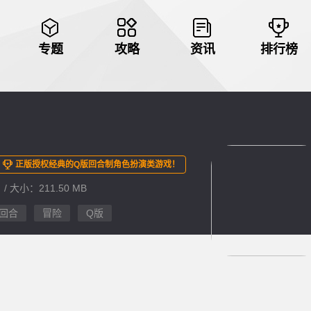
专题
攻略
资讯
排行榜
正版授权经典的Q版回合制角色扮演类游戏！
 / 大小：211.50 MB
回合
冒险
Q版