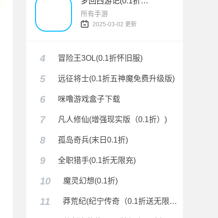
梦回西游记(0.1折无双西游)
所有手游
2025-03-02 更新
4
冒险王3OL(0.1折怀旧服)
5
远征将士(0.1折五神魔免费升级版)
6
咪噜游戏盒子下载
7
凡人修仙(增强现实版（0.1折）)
8
孤岛奇兵(末日0.1折)
9
全职猎手(0.1折无限充)
10
魔灵幻想(0.1折)
11
莽荒纪(纪宁传奇（0.1折送无限连抽）)