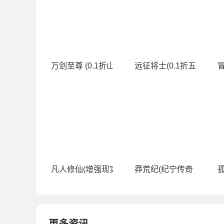
万剑至尊 (0.1折山海经)
远征将士(0.1折五神魔免
冒
凡人修仙(增强现实版（0.1折）)
莽荒纪(纪宁传奇（0.1折
孤