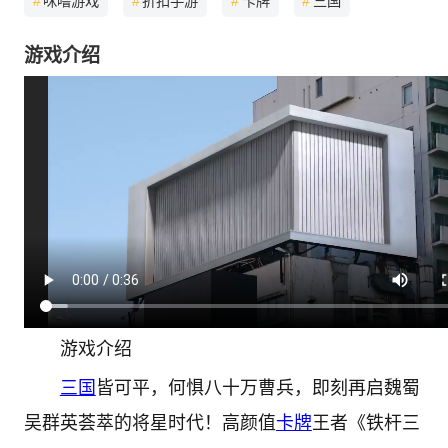
#
咪噜游戏
#
折扣手游
#
卡牌
#
三国
游戏介绍
游戏介绍
三国
皆可平，何惧八十万曹兵，即刻再启魏蜀
吴群英荟萃的将星时代！高颜值
卡牌
王者《铁杆三