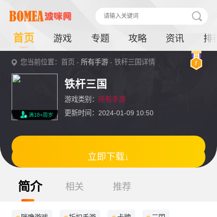
首页
游戏
专题
攻略
资讯
排
您当前位置：首页 -
所有手游
- 铁杆三国详情
铁杆三国
游戏类别：
所有手游
更新时间：2024-01-09 10:50
满18+周岁
立即下载↓
简介
相关
推荐