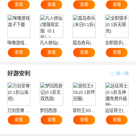
查看
查看
查看
查看
咪噜游戏盒子下载
凡人修仙(增强现实版（0.1折）)
孤岛奇兵(末日0.1折)
全职猎手(0.1折无限充)
查看
查看
查看
查看
好游安利
换一换
万剑至尊 (0.1折山海经)
梦回西游记(0.1折无双西游)
冒险王3OL(0.1折怀旧服)
远征将士(0.1折五神魔免费升级版)
查看
查看
查看
查看