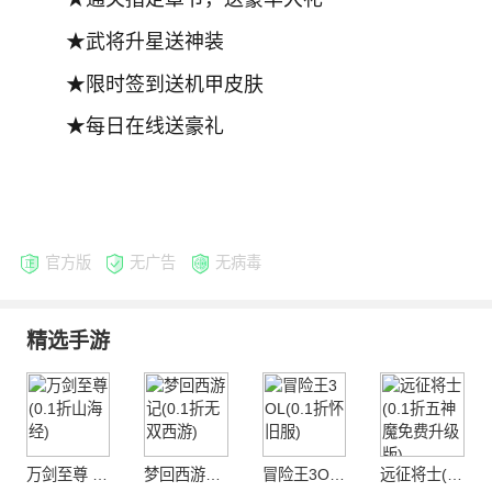
★武将升星送神装
★限时签到送机甲皮肤
★每日在线送豪礼
官方版
无广告
无病毒
精选手游
万剑至尊 (0.1折山海经)
梦回西游记(0.1折无双西游)
冒险王3OL(0.1折怀旧服)
远征将士(0.1折五神魔免费升级版)