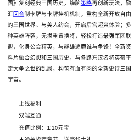
国》复刻经典三国历史，烧脑
策略
再创新玩法，融
汇
回合
制卡牌与卡牌挂机机制，重构全新开放自由
的三国世界。与美人约会，开启后宫超爽体验；多
种英雄阵容，无损重置换将，轻松打造最强军团联
盟，化身公会精英，与群雄逐鹿谁与争锋！全新资
料片融合幻想和三国历史，与各路东汉名将英豪平
定大争之世的乱局，构筑有血有肉的全新史诗三国
宇宙。
上线福利
双端互通
充值比例：1:10元宝
★通关指定章节，送豪华大礼