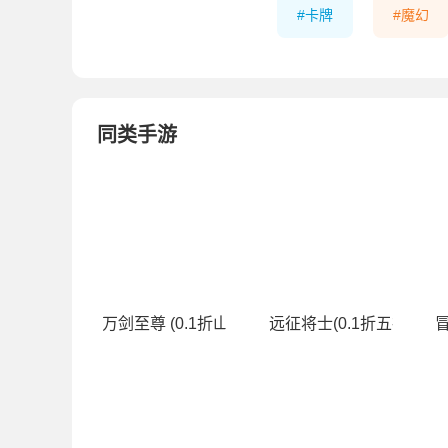
卡牌
魔幻
同类手游
万剑至尊 (0.1折山海经)
远征将士(0.1折五神魔免
冒