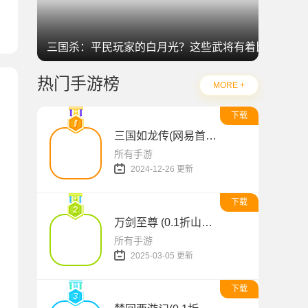
三国杀：平民玩家的白月光？这些武将有着比肩神明
热门手游榜
MORE +
下载
三国如龙传(网易首款0.1折免费版)
所有手游
2024-12-26 更新
下载
万剑至尊 (0.1折山海经)
限充)
所有手游
2025-03-05 更新
下载