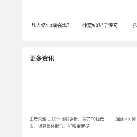
凡人修仙(增强现实版（0.1折）)
莽荒纪(纪宁传奇（0.1折
孤
更多资讯
王者荣耀 1.16体验服更新：黄刀T0级改
《仙剑4》
版，坦克集体起飞，程咬金苦尽