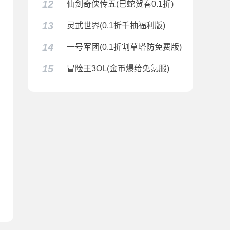
12
仙剑奇侠传五(巳蛇贺春0.1折)
13
灵武世界(0.1折千抽福利版)
14
一号军团(0.1折割草塔防免费版)
15
冒险王3OL(金币爆给免氪服)