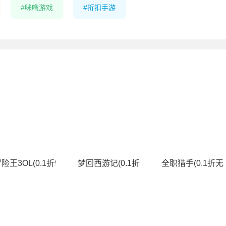
咪噜游戏
折扣手游
费升级版)
险王3OL(0.1折怀旧服)
梦回西游记(0.1折无双西游)
全职猎手(0.1折无