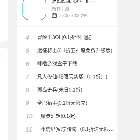
梦回西游记(0.1折无双西游)
所有手游
2025-03-02 更新
贺春0.1折)
4
冒险王3OL(0.1折怀旧服)
5
远征将士(0.1折五神魔免费升级版)
6
咪噜游戏盒子下载
7
凡人修仙(增强现实版（0.1折）)
8
孤岛奇兵(末日0.1折)
9
全职猎手(0.1折无限充)
10
魔灵幻想(0.1折)
11
莽荒纪(纪宁传奇（0.1折送无限连抽）)