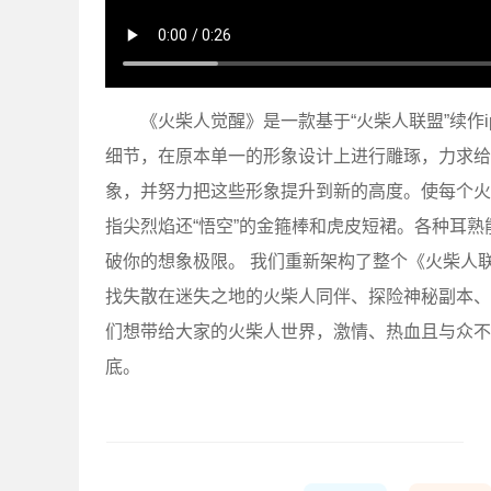
《火柴人觉醒》是一款基于“火柴人联盟”续作
细节，在原本单一的形象设计上进行雕琢，力求给
象，并努力把这些形象提升到新的高度。使每个火柴
指尖烈焰还“悟空”的金箍棒和虎皮短裙。各种耳熟
破你的想象极限。 我们重新架构了整个《火柴人
找失散在迷失之地的火柴人同伴、探险神秘副本、
们想带给大家的火柴人世界，激情、热血且与众不
底。