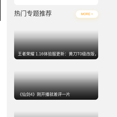
热门专题推荐
MORE +
王者荣耀 1.16体验服更新：黄刀T0级改版，坦克集
《仙剑4》刚开播就差评一片