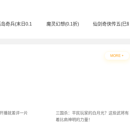
送无限连抽）)
岛奇兵(末日0.1折)
魔灵幻想(0.1折)
仙剑奇侠传五(巳蛇
MORE +
刚开播就差评一片
三国杀：平民玩家的白月光？这些武将有
着比肩神明的力量！