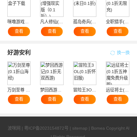
咪噜游戏盒子下载
凡人修仙(增强现实版（0.1折）)
孤岛奇兵(末日0.1折)
全职猎手(0.1折无限充)
查看
查看
查看
查看
好游安利
换一换
万剑至尊 (0.1折山海经)
梦回西游记(0.1折无双西游)
冒险王3OL(0.1折怀旧服)
远征将士(0.1折五神魔免费升级版)
查看
查看
查看
查看
波咪网
|
粤ICP备2023154872号
|
sitemap
| Bomea Copyright Al
l Rights Reserved.