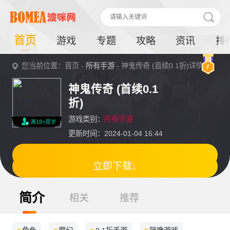
首页
游戏
专题
攻略
资讯
排
您当前位置：首页 -
所有手游
- 神鬼传奇 (首续0.1折)详情
神鬼传奇 (首续0.1
折)
游戏类别：
所有手游
满18+周岁
更新时间：2024-01-04 16:44
立即下载↓
简介
相关
推荐