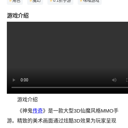
#
角色
#
魔幻
#
0.1折手游
#
咪噜游戏
游戏介绍
游戏介绍
《神鬼
传奇
》是一款大型3D仙魔风格MMO手
游。精致的美术画面通过炫酷3D效果为玩家呈现