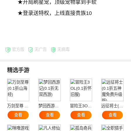
★开局刷星宠，顶级宠物拿到手软
★登录送特权，上线直接贵族10
官方版
无广告
无病毒
精选手游
万剑至尊 (0.1折山海经)
梦回西游记(0.1折无双西游)
冒险王3OL(0.1折怀旧服)
远征将士(0.1折五神魔免费升级版)
查看
查看
查看
查看